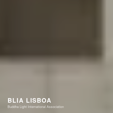
BLIA LISBOA
Buddha Light International Association