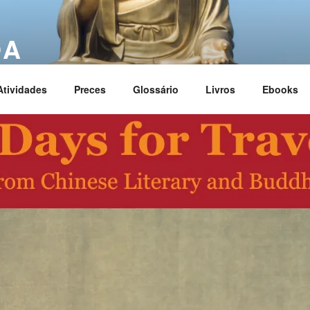
OA
ciation
Atividades
Preces
Glossário
Livros
Ebooks