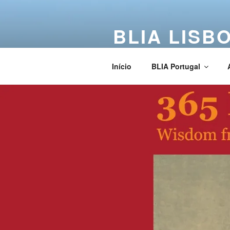
BLIA LISB
Buddha Light International Asso
Início
BLIA Portugal