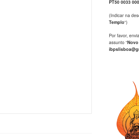
PT50 0033 00
(Indicar na des
Templo
“)
Por favor, envi
assunto “
Novo
ibpslisboa@g