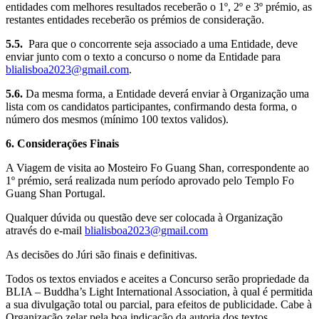
entidades com melhores resultados receberão o 1º, 2º e 3º prémio, as
restantes entidades receberão os prémios de consideração.
5.5.
Para que o concorrente seja associado a uma Entidade, deve
enviar junto com o texto a concurso o nome da Entidade para
blialisboa2023@gmail.com
.
5.6.
Da mesma forma, a Entidade deverá enviar à Organização uma
lista com os candidatos participantes, confirmando desta forma, o
número dos mesmos (mínimo 100 textos validos).
6. Considerações Finais
A Viagem de visita ao Mosteiro Fo Guang Shan, correspondente ao
1º prémio, será realizada num período aprovado pelo Templo Fo
Guang Shan Portugal.
Qualquer dúvida ou questão deve ser colocada à Organização
através do e-mail
blialisboa2023@gmail.com
As decisões do Júri são finais e definitivas.
Todos os textos enviados e aceites a Concurso serão propriedade da
BLIA – Buddha’s Light International Association, à qual é permitida
a sua divulgação total ou parcial, para efeitos de publicidade. Cabe à
Organização zelar pela boa indicação da autoria dos textos