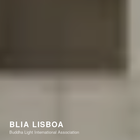
BLIA LISBOA
Buddha Light International Association