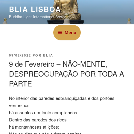
BLIA LISBOA
Buddha Light International Association
Menu
09/02/2022
POR
BLIA
9 de Fevereiro – NÃO-MENTE,
DESPREOCUPAÇÃO POR TODA A
PARTE
No interior das paredes esbranquiçadas e dos portões
vermelhos
há assuntos um tanto complicados,
Dentro das paredes dos ricos
há montanhosas aflições;
Não se diga que não existem ermitas