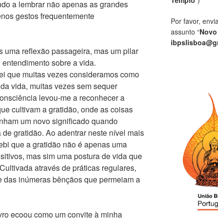
ndo a lembrar não apenas as grandes
nos gestos frequentemente
Por favor, envi
assunto “
Novo
ibpslisboa@g
 uma reflexão passageira, mas um pilar
 entendimento sobre a vida.
tei que muitas vezes consideramos como
 da vida, muitas vezes sem sequer
consciência levou-me a reconhecer a
que cultivam a gratidão, onde as coisas
nham um novo significado quando
de gratidão. Ao adentrar neste nível mais
ebi que a gratidão não é apenas uma
sitivos, mas sim uma postura de vida que
Cultivada através de práticas regulares,
te das inúmeras bênçãos que permeiam a
ivro ecoou como um convite à minha