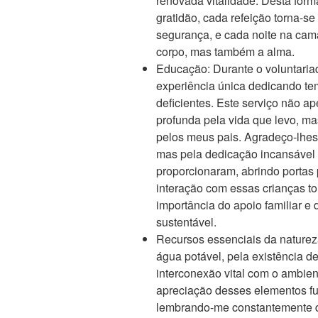
renovada vitalidade. Desta forma
gratidão, cada refeição torna-s
segurança, e cada noite na cam
corpo, mas também a alma.
Educação: Durante o voluntaria
experiência única dedicando te
deficientes. Este serviço não a
profunda pela vida que levo, 
pelos meus pais. Agradeço-lhes
mas pela dedicação incansável 
proporcionaram, abrindo porta
interação com essas crianças t
importância do apoio familiar e
sustentável.
Recursos essenciais da naturez
água potável, pela existência de
interconexão vital com o ambien
apreciação desses elementos fun
lembrando-me constantemente da