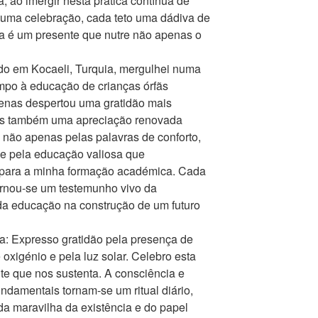
, ao imergir nesta prática contínua de
e uma celebração, cada teto uma dádiva de
a é um presente que nutre não apenas o
do em Kocaeli, Turquia, mergulhei numa
mpo à educação de crianças órfãs
penas despertou uma gratidão mais
mas também uma apreciação renovada
 não apenas pelas palavras de conforto,
e pela educação valiosa que
s para a minha formação académica. Cada
ornou-se um testemunho vivo da
 da educação na construção de um futuro
a: Expresso gratidão pela presença de
 oxigénio e pela luz solar. Celebro esta
te que nos sustenta. A consciência e
damentais tornam-se um ritual diário,
 maravilha da existência e do papel