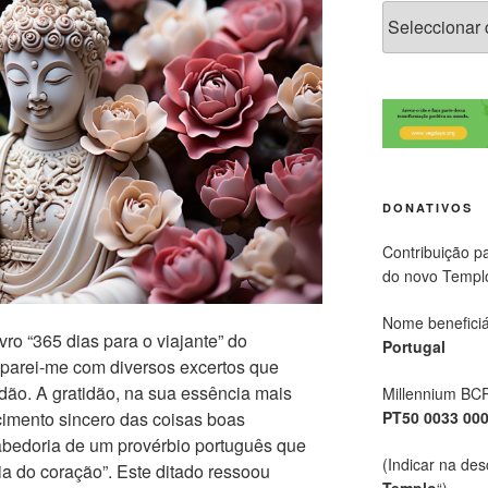
DONATIVOS
Contribuição p
do novo Templ
Nome beneficiá
ivro “365 dias para o viajante” do
Portugal
parei-me com diversos excertos que
idão. A gratidão, na sua essência mais
Millennium BC
PT50 0033 00
cimento sincero das coisas boas
abedoria de um provérbio português que
(Indicar na des
a do coração”. Este ditado ressoou
Templo
“)