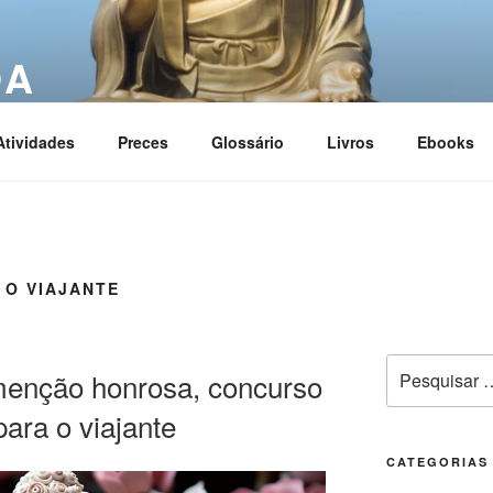
OA
ciation
Atividades
Preces
Glossário
Livros
Ebooks
 O VIAJANTE
 menção honrosa, concurso
para o viajante
CATEGORIAS