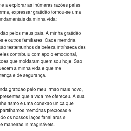
me a explorar as inúmeras razões pelas
forma, expressar gratidão tornou-se uma
fundamentais da minha vida:
idão pelos meus pais. A minha gratidão
s e outros familiares. Cada memória
o são testemunhos da beleza intrínseca das
eles contribuiu com apoio emocional,
lições que moldaram quem sou hoje. São
iquecem a minha vida e que me
tença e de segurança.
nda gratidão pelo meu irmão mais novo,
presentes que a vida me ofereceu. A sua
anheirismo e uma conexão única que
, partilhamos memórias preciosas e
ndo os nossos laços familiares e
e maneiras inimagináveis.