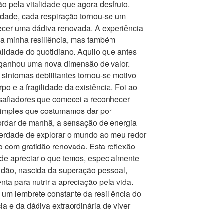
o pela vitalidade que agora desfruto.
dade, cada respiração tornou-se um
ecer uma dádiva renovada. A experiência
a minha resiliência, mas também
alidade do quotidiano. Aquilo que antes
o ganhou uma nova dimensão de valor.
sintomas debilitantes tornou-se motivo
rpo e a fragilidade da existência. Foi ao
safiadores que comecei a reconhecer
simples que costumamos dar por
cordar de manhã, a sensação de energia
liberdade de explorar o mundo ao meu redor
 com gratidão renovada. Esta reflexão
 de apreciar o que temos, especialmente
tidão, nascida da superação pessoal,
ta para nutrir a apreciação pela vida.
um lembrete constante da resiliência do
cia e da dádiva extraordinária de viver