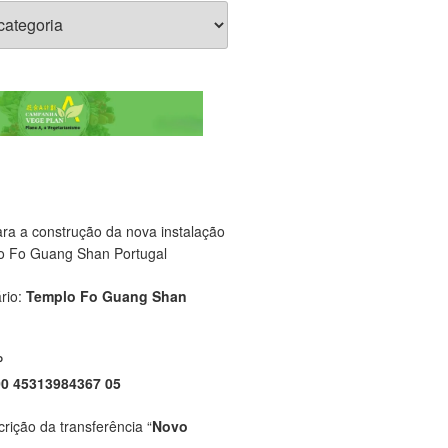
ara a construção da nova instalação
o Fo Guang Shan Portugal
rio:
Templo Fo Guang Shan
P
00 45313984367 05
crição da transferência “
Novo