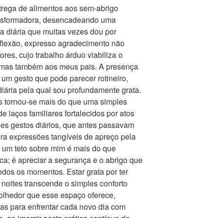
trega de alimentos aos sem-abrigo
ansformadora, desencadeando uma
a diária que muitas vezes dou por
flexão, expresso agradecimento não
res, cujo trabalho árduo viabiliza o
, mas também aos meus pais. A presença
 um gesto que pode parecer rotineiro,
iária pela qual sou profundamente grata.
 tornou-se mais do que uma simples
e laços familiares fortalecidos por atos
ses gestos diários, que antes passavam
ra expressões tangíveis de apreço pela
or um teto sobre mim é mais do que
ca; é apreciar a segurança e o abrigo que
odos os momentos. Estar grata por ter
noites transcende o simples conforto
acolhedor que esse espaço oferece,
ias para enfrentar cada novo dia com