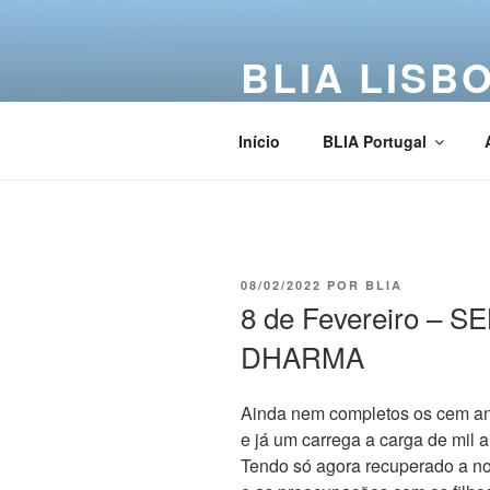
BLIA LISB
Buddha Light International Asso
Início
BLIA Portugal
08/02/2022
POR
BLIA
8 de Fevereiro – 
DHARMA
Ainda nem completos os cem an
e já um carrega a carga de mil
Tendo só agora recuperado a n