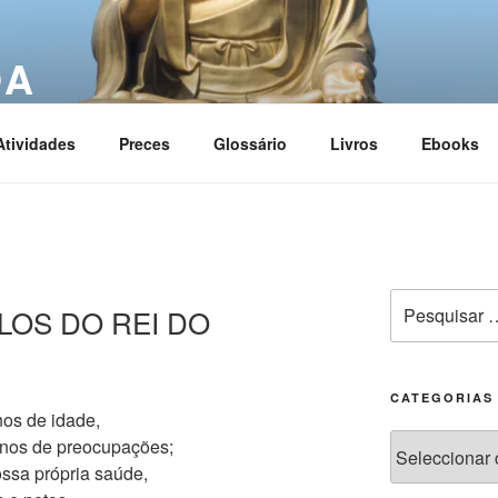
OA
ciation
Atividades
Preces
Glossário
Livros
Ebooks
SELOS DO REI DO
CATEGORIAS
os de idade,
 anos de preocupações;
ossa própria saúde,