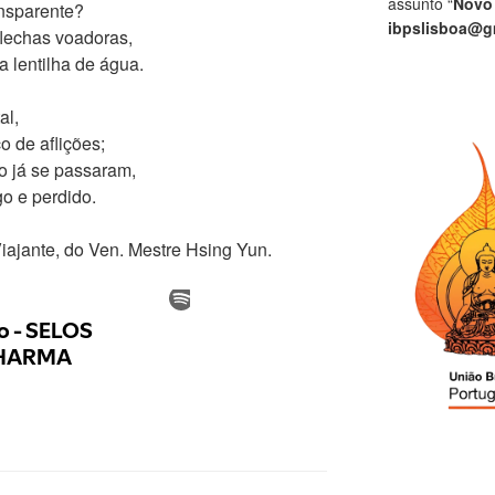
assunto “
Novo
ansparente?
ibpslisboa@g
flechas voadoras,
 lentilha de água.
al,
o de aflições;
o já se passaram,
go e perdido.
Viajante, do Ven. Mestre Hsing Yun.