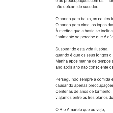
e as preocupações com os filho
não deixam de suceder.
Olhando para baixo, os caules 
Olhando para cima, os topos d
À medida que a haste se inclina
finalmente se percebe que é aí
Suspirando esta vida ilusória,
quando é que os seus longos d
Manhã após manhã de tempos s
ano após ano não consciente da
Perseguindo sempre a comida e
causando apenas preocupações
Centenas de anos de tormento,
viajamos entre os três planos d
O Rio Amarelo que eu vejo,