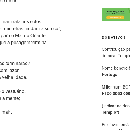
s e netos
tomam raiz nos solos,
as amoreiras mudam a sua cor;
 para o Mar do Oriente,
DONATIVOS
 que a pesagem termina.
Contribuição p
do novo Templ
ias terminarão?
Nome beneficiá
em lazer,
Portugal
 velha idade.
Millennium BC
 o vestuário,
PT50 0033 00
 à mente;
(Indicar na des
o mal*.
Templo
“)
Por favor, envi