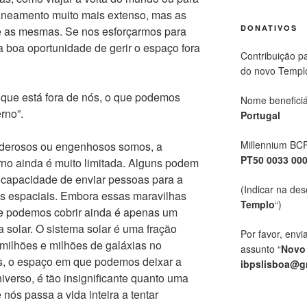
aneamento muito mais extenso, mas as
DONATIVOS
e as mesmas. Se nos esforçarmos para
 boa oportunidade de gerir o espaço fora
Contribuição p
do novo Templ
 que está fora de nós, o que podemos
Nome beneficiá
rno”.
Portugal
Millennium BC
derosos ou engenhosos somos, a
PT50 0033 00
no ainda é muito limitada. Alguns podem
 capacidade de enviar pessoas para a
(Indicar na des
s espaciais. Embora essas maravilhas
Templo
“)
ue podemos cobrir ainda é apenas um
 solar. O sistema solar é uma fração
Por favor, envi
 milhões e milhões de galáxias no
assunto “
Novo
s, o espaço em que podemos deixar a
ibpslisboa@g
verso, é tão insignificante quanto uma
 nós passa a vida inteira a tentar