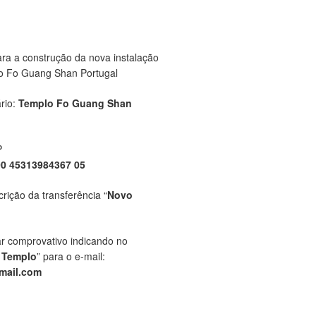
ara a construção da nova instalação
o Fo Guang Shan Portugal
rio:
Templo Fo Guang Shan
P
00 45313984367 05
crição da transferência “
Novo
ar comprovativo indicando no
 Templo
” para o e-mail:
mail.com