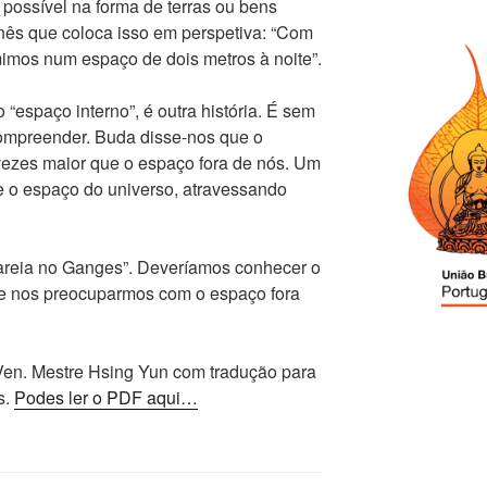
possível na forma de terras ou bens
inês que coloca isso em perspetiva: “Com
ormimos num espaço de dois metros à noite”.
“espaço interno”, é outra história. É sem
 compreender. Buda disse-nos que o
vezes maior que o espaço fora de nós. Um
e o espaço do universo, atravessando
areia no Ganges”. Deveríamos conhecer o
de nos preocuparmos com o espaço fora
Ven. Mestre Hsing Yun com tradução para
s.
Podes ler o PDF aqui…