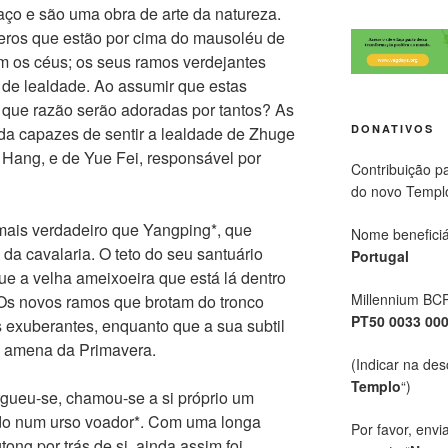
aço e são uma obra de arte da natureza.
eros que estão por cima do mausoléu de
am os céus; os seus ramos verdejantes
l de lealdade. Ao assumir que estas
 que razão serão adoradas por tantos? As
DONATIVOS
nda capazes de sentir a lealdade de Zhuge
 Hang, e de Yue Fei, responsável por
Contribuição p
do novo Templ
mais verdadeiro que Yangping*, que
Nome beneficiá
da cavalaria. O teto do seu santuário
Portugal
e a velha ameixoeira que está lá dentro
Millennium BC
 Os novos ramos que brotam do tronco
PT50 0033 00
s exuberantes, enquanto que a sua subtil
sa amena da Primavera.
(Indicar na des
Templo
“)
rgueu-se, chamou-se a si próprio um
ado num urso voador*. Com uma longa
Por favor, envi
ng por trás de si, ainda assim foi