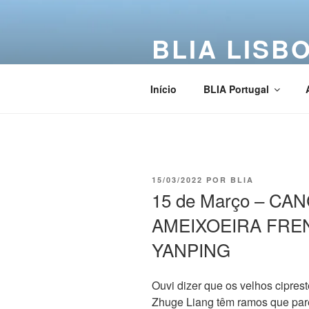
BLIA LISB
Buddha Light International Asso
Início
BLIA Portugal
15/03/2022
POR
BLIA
15 de Março – CA
AMEIXOEIRA FRE
YANPING
Ouvi dizer que os velhos cipres
Zhuge Liang têm ramos que pare