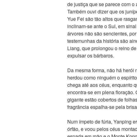
de justiça que se parece com o 
Também ouvi dizer que os juníp
Yue Fei são tão altos que rasg
inclinam-se ante o Sul, em sina
árvores não são sencientes, por
testemunhas da história são ai
Liang, que prolongou o reino de
expulsar os bárbaros.
Da mesma forma, não há herói 
herdou como ninguém o espírito 
chega até aos céus, enquanto qu
encontra-se em plena floração.
gigante estão cobertos de folha
fragrância espalha-se pela bri
Num ímpeto de fúria, Yanping e
órfão, e voou pelos céus mont
espada em mão e o Monte Kongto