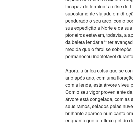
incapaz de terminar a crise de L
supostamente viajado em direçã
pendurado o seu arco, como pod
sua expedição a Norte e da su
pioneiros estavam, todavia, a a
da baleia lendária** ter avanç
medida que o farol se sobrepôs 
permaneceu indetetável durante
Agora, a única coisa que se con
ano após ano, com uma floração
com a lenda, esta árvore viveu 
Com o seu vigor proveniente das
árvore está congelada, com as 
seus ramos, selados pelas nuven
brilhante aparece num canto em
enquanto que o reflexo gélido d