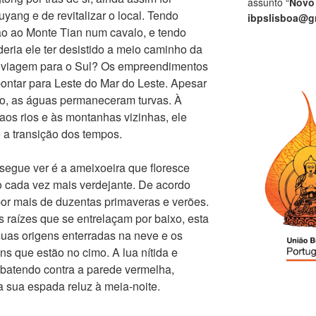
assunto “
Novo
uyang e de revitalizar o local. Tendo
ibpslisboa@g
o ao Monte Tian num cavalo, e tendo
eria ele ter desistido a meio caminho da
a viagem para o Sul? Os empreendimentos
pontar para Leste do Mar do Leste. Apesar
ado, as águas permaneceram turvas. À
aos rios e às montanhas vizinhas, ele
 a transição dos tempos.
segue ver é a ameixoeira que floresce
 cada vez mais verdejante. De acordo
por mais de duzentas primaveras e verões.
 raízes que se entrelaçam por baixo, esta
suas origens enterradas na neve e os
s que estão no cimo. A lua nítida e
batendo contra a parede vermelha,
a sua espada reluz à meia-noite.