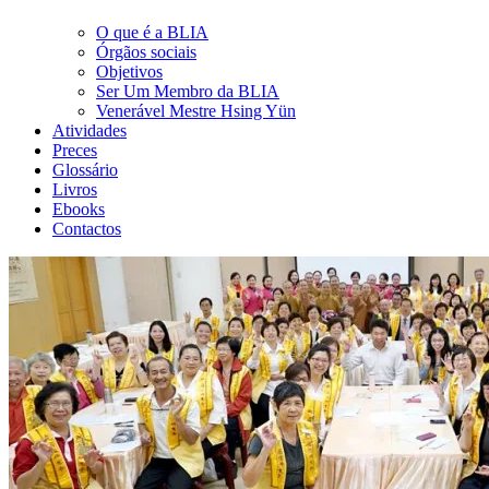
O que é a BLIA
Órgãos sociais
Objetivos
Ser Um Membro da BLIA
Venerável Mestre Hsing Yün
Atividades
Preces
Glossário
Livros
Ebooks
Contactos