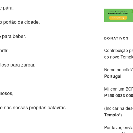
e pára.
o portão da cidade,
 para beber.
DONATIVOS
rtir,
Contribuição p
do novo Templ
ioso para zarpar.
Nome beneficiá
Portugal
Millennium BC
imosos,
PT50 0033 00
 nas nossas próprias palavras.
(Indicar na des
Templo
“)
Por favor, envi