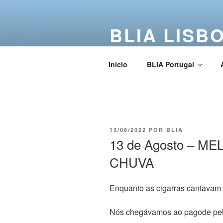
BLIA LISB
Buddha Light International Asso
Início
BLIA Portugal
13/08/2022
POR
BLIA
13 de Agosto – M
CHUVA
Enquanto as cigarras cantavam
Nós chegávamos ao pagode pelo