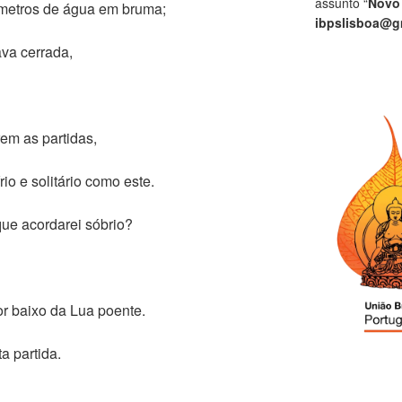
assunto “
Novo
ómetros de água em bruma;
ibpslisboa@g
ava cerrada,
em as partidas,
o e solitário como este.
que acordarei sóbrio?
r baixo da Lua poente.
a partida.