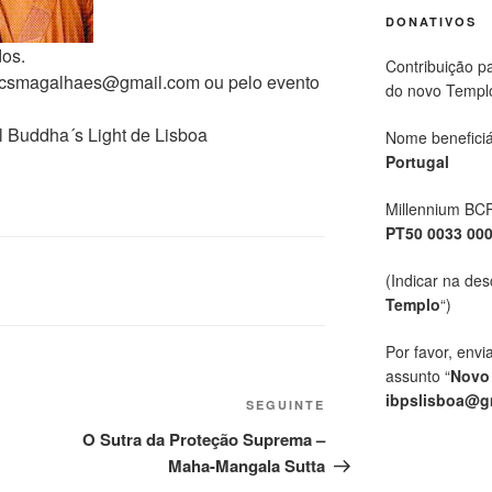
DONATIVOS
os.
Contribuição p
aocsmagalhaes@gmail.com ou pelo evento
do novo Templ
l Buddha´s Light de Lisboa
Nome beneficiá
Portugal
Millennium BC
PT50 0033 00
(Indicar na des
Templo
“)
Por favor, envi
assunto “
Novo
ibpslisboa@g
SEGUINTE
O Sutra da Proteção Suprema –
Maha-Mangala Sutta