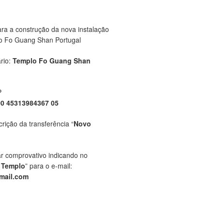
ara a construção da nova instalação
o Fo Guang Shan Portugal
rio:
Templo Fo Guang Shan
P
00 45313984367 05
crição da transferência “
Novo
ar comprovativo indicando no
 Templo
” para o e-mail:
mail.com