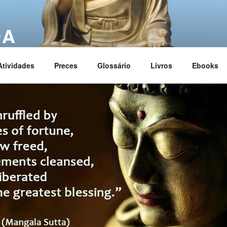
OA
ciation
Atividades
Preces
Glossário
Livros
Ebooks