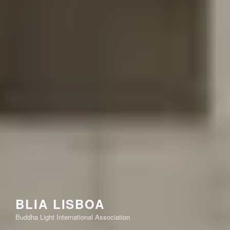
BLIA LISBOA
Buddha Light International Association