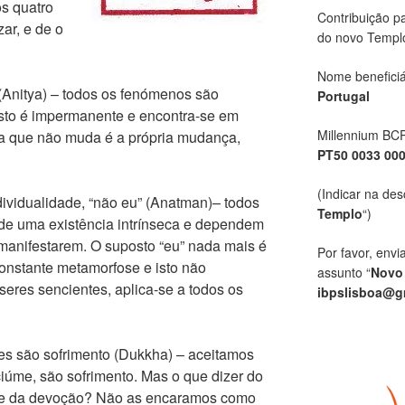
s quatro
Contribuição p
ar, e de o
do novo Templ
Nome beneficiá
(Anitya) – todos os fenómenos são
Portugal
sto é impermanente e encontra-se em
Millennium BC
a que não muda é a própria mudança,
PT50 0033 00
(Indicar na des
ividualidade, “não eu” (Anatman)– todos
Templo
“)
de uma existência intrínseca e dependem
manifestarem. O suposto “eu” nada mais é
Por favor, envi
onstante metamorfose e isto não
assunto “
Novo
eres sencientes, aplica-se a todos os
ibpslisboa@g
es são sofrimento (Dukkha) – aceitamos
iúme, são sofrimento. Mas o que dizer do
 e da devoção? Não as encaramos como