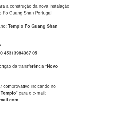
ara a construção da nova instalação
o Fo Guang Shan Portugal
rio:
Templo Fo Guang Shan
P
00 45313984367 05
crição da transferência “
Novo
ar comprovativo indicando no
 Templo
” para o e-mail:
mail.com