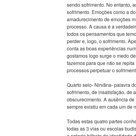
sendo sofrimento. No entanto, 
sofrimento. Emoções como a dor
amadurecimento de emoções mai
processo. A causa é a verdadeir
todos os pensamentos que temo
perder e, logo, o sofrimento. 
conta as boas experiências numa
gostamos logo surge o medo de v
fazemos para que não se repita
processos perpetuar o sofriment
Quarto selo- Nirvāna- palavra d
sofrimento, de insatisfação, de 
obscurecimento. A ausência de t
sempre existiu em cada um de n
Todas estas quatro partes conh
todas as 3 vias ou escolas budis
e próprio bilhete de identidade