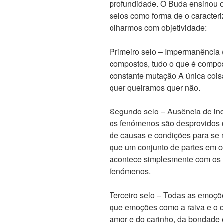
profundidade. O Buda ensinou o
selos como forma de o caracteriz
olharmos com objetividade:
Primeiro selo – Impermanência 
compostos, tudo o que é compo
constante mutação A única cois
quer queiramos quer não.
Segundo selo – Ausência de ind
os fenómenos são desprovidos 
de causas e condições para se 
que um conjunto de partes em c
acontece simplesmente com os s
fenómenos.
Terceiro selo – Todas as emoçõ
que emoções como a raiva e o c
amor e do carinho, da bondade