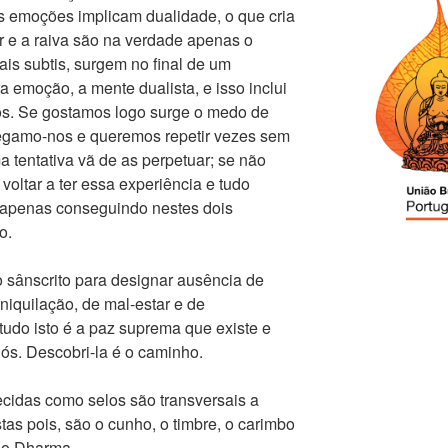
as emoções implicam dualidade, o que cria
 e a raiva são na verdade apenas o
s subtis, surgem no final de um
a emoção, a mente dualista, e isso inclui
s. Se gostamos logo surge o medo de
Apegamo-nos e queremos repetir vezes sem
 tentativa vã de as perpetuar; se não
oltar a ter essa experiência e tudo
 apenas conseguindo nestes dois
o.
o sânscrito para designar ausência de
aniquilação, de mal-estar e de
udo isto é a paz suprema que existe e
ós. Descobri-la é o caminho.
ecidas como selos são transversais a
tas pois, são o cunho, o timbre, o carimbo
 do Dharma.