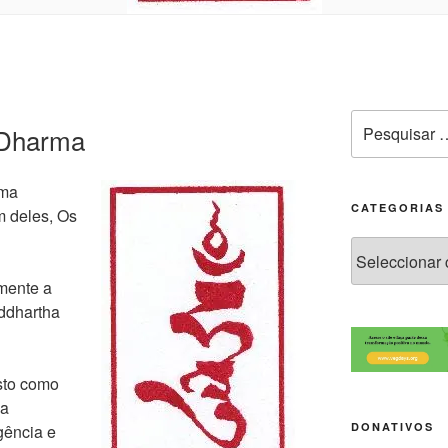
 Dharma
ema
CATEGORIAS
m deles, Os
lmente a
iddhartha
sto como
ia
DONATIVOS
gência e