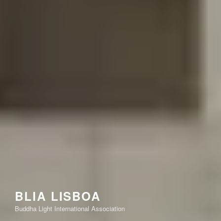
BLIA LISBOA
Buddha Light International Association