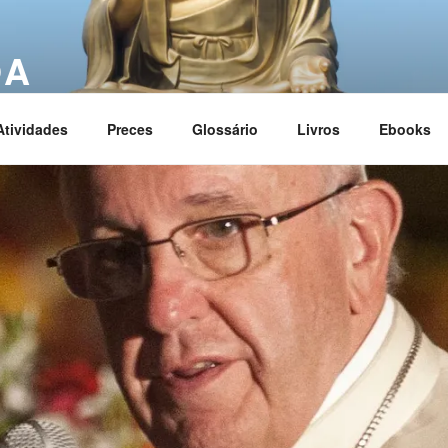
OA
ciation
Atividades
Preces
Glossário
Livros
Ebooks