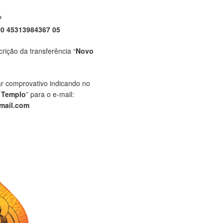
P
00 45313984367 05
crição da transferência “
Novo
ar comprovativo indicando no
 Templo
” para o e-mail:
mail.com