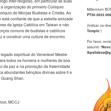
ogo Inter-religioso, em particular as suas
ra a organização do primeiro Colóquio
Millennium BC
olóquio de Monjas Budistas e Cristãs. Ao
PT50 0033 00
está confiante de que a estreita amizade
res da Igreja Católica em Taiwan e não
(Indicar na des
forços comuns de budistas e católicos
Templo
“)
 e construir uma cultura de encontro
Por favor, envi
assunto “
Novo
ibpslisboa@g
legado espiritual do Venerável Mestre
para todos os homens e mulheres de boa
o da paz e na promoção da fraternidade
a abundantes bênçãos divinas sobre ti e
o Guang Shan.
3
ixot, MCCJ