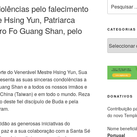
ências pelo falecimento
 Hsing Yun, Patriarca
ro Fo Guang Shan, pelo
CATEGORIAS
orte do Venerável Mestre Hsing Yun, Sua
esenta as suas sinceras condolências a
uang Shan e a todos os nossos irmãos e
 China (Taiwan) e em todo o mundo. Reza
DONATIVOS
 deste fiel discípulo de Buda e pela
ram.
Contribuição p
do novo Templ
idão as generosas iniciativas do
Nome beneficiá
 paz e a sua colaboração com a Santa Sé
Portugal