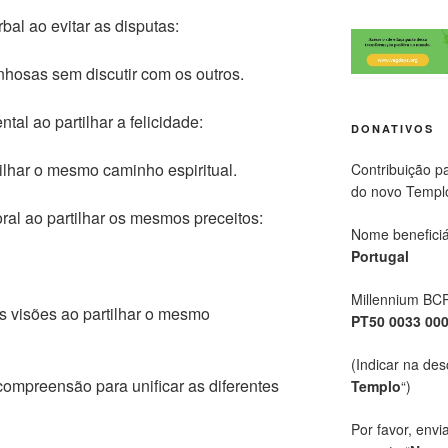
al ao evitar as disputas:
nhosas sem discutir com os outros.
al ao partilhar a felicidade:
DONATIVOS
ilhar o mesmo caminho espiritual.
Contribuição p
do novo Templ
al ao partilhar os mesmos preceitos:
Nome beneficiá
Portugal
Millennium BC
 visões ao partilhar o mesmo
PT50 0033 00
(Indicar na des
ompreensão para unificar as diferentes
Templo
“)
Por favor, envi