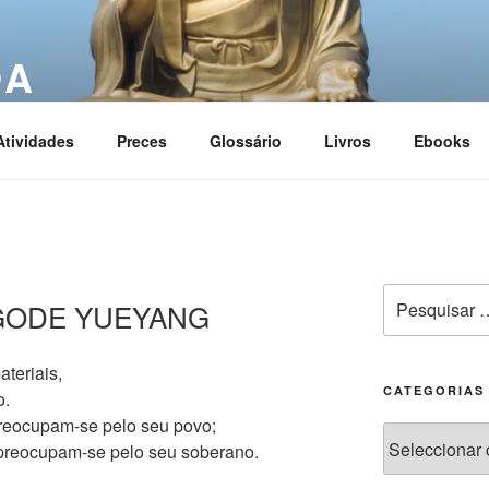
OA
ciation
Atividades
Preces
Glossário
Livros
Ebooks
PAGODE YUEYANG
ateriais,
CATEGORIAS
o.
preocupam-se pelo seu povo;
s preocupam-se pelo seu soberano.