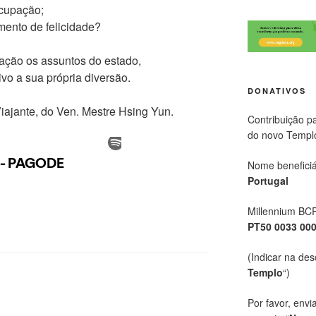
ocupação;
ento de felicidade?
ação os assuntos do estado,
ivo a sua própria diversão.
DONATIVOS
Viajante, do Ven. Mestre Hsing Yun.
Contribuição p
do novo Templ
Nome beneficiá
Portugal
Millennium BC
PT50 0033 00
(Indicar na des
Templo
“)
Por favor, envi