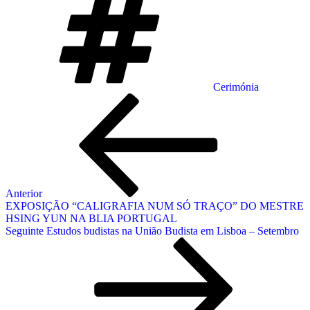
Cerimónia
Navegação
Conteúdo
anterior
de
artigos
Anterior
EXPOSIÇÃO “CALIGRAFIA NUM SÓ TRAÇO” DO MESTRE
HSING YUN NA BLIA PORTUGAL
Conteúdo
Seguinte
Estudos budistas na União Budista em Lisboa – Setembro
seguinte