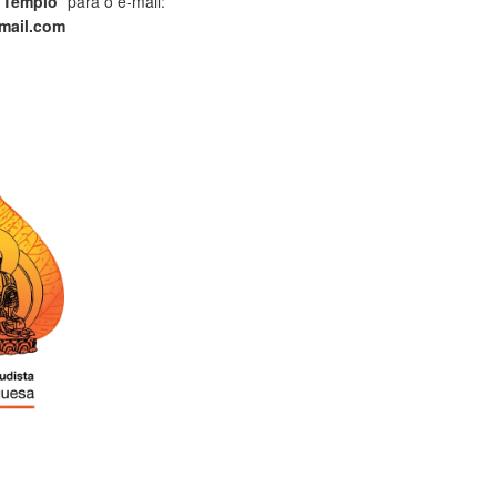
 Templo
” para o e-mail:
mail.com