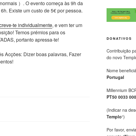
 normais ）. O evento começa às 9h da
16h. Existe um custo de 5€ por pessoa.
creve-te individualmente
, e vem ter um
posição! Temos prémios para os
DONATIVOS
ADAS, portanto apressa-te!
Contribuição p
ês Acções: Dizer boas palavras, Fazer
do novo Templ
entos!
Nome beneficiá
Portugal
Millennium BC
PT50 0033 00
(Indicar na des
Templo
“)
Por favor, envi