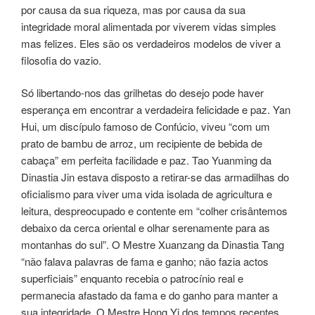
por causa da sua riqueza, mas por causa da sua
integridade moral alimentada por viverem vidas simples
mas felizes. Eles são os verdadeiros modelos de viver a
filosofia do vazio.
Só libertando-nos das grilhetas do desejo pode haver
esperança em encontrar a verdadeira felicidade e paz. Yan
Hui, um discípulo famoso de Confúcio, viveu “com um
prato de bambu de arroz, um recipiente de bebida de
cabaça” em perfeita facilidade e paz. Tao Yuanming da
Dinastia Jin estava disposto a retirar-se das armadilhas do
oficialismo para viver uma vida isolada de agricultura e
leitura, despreocupado e contente em “colher crisântemos
debaixo da cerca oriental e olhar serenamente para as
montanhas do sul”. O Mestre Xuanzang da Dinastia Tang
“não falava palavras de fama e ganho; não fazia actos
superficiais” enquanto recebia o patrocínio real e
permanecia afastado da fama e do ganho para manter a
sua integridade. O Mestre Hong Yi dos tempos recentes