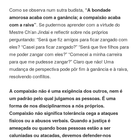
Como se observa num sutra budista,
“A bondade
amorosa acaba com a ganância; a compaixão acaba
com a raiva”
. Se pudermos aprender com a virtude do
Mestre Ch’an Jindai e reflectir sobre nós próprios
perguntando: “Será que fiz amigos para ficar zangado com
eles? “Casei para ficar zangado?” “Será que tive filhos para
me poder zangar com eles?” “Comecei a minha carreira
para que me pudesse zangar?” Claro que não! Uma
mudança de perspectiva pode pôr fim à ganância e à raiva,
resolvendo conflitos.
A compaixão não é uma exigência dos outros, nem é
um padrão pelo qual julgamos as pessoas. É uma
forma de nos disciplinarmos a nós próprios.
Compaixão não significa tolerância cega a ataques
físicos ou a abusos verbais. Quando a justiça é
ameaçada ou quando boas pessoas estão a ser
caluniadas ou atacadas, devemos defender-nos