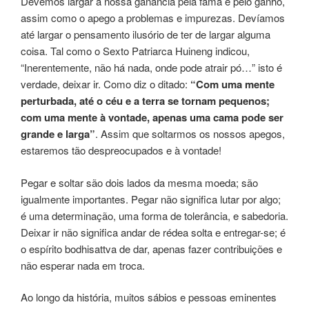
Devemos largar a nossa ganância pela fama e pelo ganho,
assim como o apego a problemas e impurezas. Devíamos
até largar o pensamento ilusório de ter de largar alguma
coisa. Tal como o Sexto Patriarca Huineng indicou,
“Inerentemente, não há nada, onde pode atrair pó…” isto é
verdade, deixar ir. Como diz o ditado:
“Com uma mente
perturbada, até o céu e a terra se tornam pequenos;
com uma mente à vontade, apenas uma cama pode ser
grande e larga”
. Assim que soltarmos os nossos apegos,
estaremos tão despreocupados e à vontade!
Pegar e soltar são dois lados da mesma moeda; são
igualmente importantes. Pegar não significa lutar por algo;
é uma determinação, uma forma de tolerância, e sabedoria.
Deixar ir não significa andar de rédea solta e entregar-se; é
o espírito bodhisattva de dar, apenas fazer contribuições e
não esperar nada em troca.
Ao longo da história, muitos sábios e pessoas eminentes