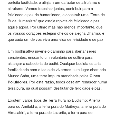
perfeita facilidade, e atinjam um carácter de altruísmo e
altruísmo. Vamos trabalhar juntos, contribuir para a
felicidade e paz da humanidade, e construir uma “Terra de
Buda Humanista” que esteja repleta de felicidade e paz
aqui e agora. Por último mas não menos importante, que
os vossos corações estejam cheios de alegria Dharma, e
que cada um de vós viva uma vida de felicidade e de paz.
Um bodhisattva inverte o caminho para libertar seres
sencientes, enquanto um voluntário se cultiva para
alcançar a sabedoria do bodhi. Qualquer budista estaria
familiarizado com o facto de vivermos num lugar chamado
Mundo Saha, uma terra impura manchada pelos
Cinco
Poluidores
. Por esta razão, todos desejam renascer numa
terra pura, na qual possam desfrutar de felicidade e paz.
Existem vários tipos de Terra Pura no Budismo: A terra
pura do Amitabha, a terra pura do Maitreya, a terra pura do
Vimalakirti, a terra pura do Lazurite, a terra pura do