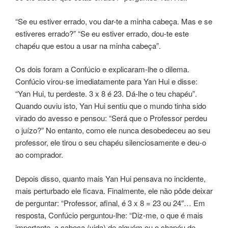
“Se eu estiver errado, vou dar-te a minha cabeça. Mas e se
estiveres errado?” “Se eu estiver errado, dou-te este
chapéu que estou a usar na minha cabeça”.
Os dois foram a Confúcio e explicaram-lhe o dilema.
Confúcio virou-se imediatamente para Yan Hui e disse:
“Yan Hui, tu perdeste. 3 x 8 é 23. Dá-lhe o teu chapéu”.
Quando ouviu isto, Yan Hui sentiu que o mundo tinha sido
virado do avesso e pensou: “Será que o Professor perdeu
o juízo?” No entanto, como ele nunca desobedeceu ao seu
professor, ele tirou o seu chapéu silenciosamente e deu-o
ao comprador.
Depois disso, quanto mais Yan Hui pensava no incidente,
mais perturbado ele ficava. Finalmente, ele não pôde deixar
de perguntar: “Professor, afinal, é 3 x 8 = 23 ou 24″… Em
resposta, Confúcio perguntou-lhe: “Diz-me, o que é mais
importante, a cabeça (vida) de alguém ou o chapéu de