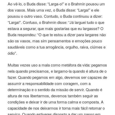
Ao vê-lo, o Buda disse: “Larga-o!” e o Brahmin pousou um
dos vasos. Mais uma vez, o Buda disse: “Larga!” e ele
pousou o outro vaso. Contudo, o Buda continuou a dizer:
“Larga!”. Confuso, o Brahmin disse: “Já larguei tudo o que
estava a segurar, que mais gostarias que eu largasse? O
Buda respondeu: “O que te estou a dizer para largares não
são os vasos, mas sim pensamentos e emoções pouco
saudáveis como a tua arrogância, orgulho, raiva, ciúmes e
ódio”.
Muitas vezes uso a mala como metáfora da vida: pegamos
nela quando precisamos, e largamo-la quando é altura de o
fazer. Quando pegamos em algo, devemos ser capazes de
assumir a responsabilidade com coragem, com a
determinação e o sentido da missão de servir. Quando é
altura de nos libertarmos, devemos também seguir as
condições e deixar ir de uma forma calma e composta. A
capacidade de nos deixarmos ir torna mais fácil retomar o
serviço. Quando estiveres disposto a dar um passo em