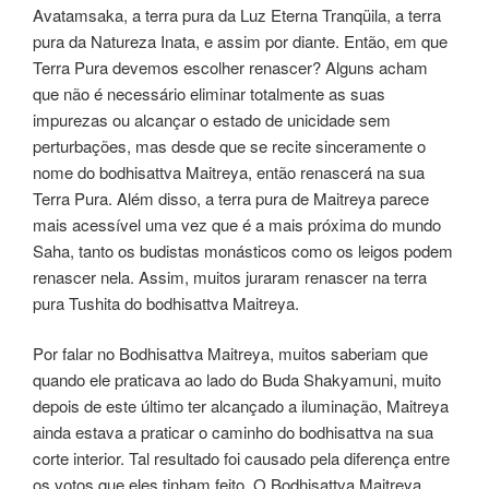
Avatamsaka, a terra pura da Luz Eterna Tranqüila, a terra
pura da Natureza Inata, e assim por diante. Então, em que
Terra Pura devemos escolher renascer? Alguns acham
que não é necessário eliminar totalmente as suas
impurezas ou alcançar o estado de unicidade sem
perturbações, mas desde que se recite sinceramente o
nome do bodhisattva Maitreya, então renascerá na sua
Terra Pura. Além disso, a terra pura de Maitreya parece
mais acessível uma vez que é a mais próxima do mundo
Saha, tanto os budistas monásticos como os leigos podem
renascer nela. Assim, muitos juraram renascer na terra
pura Tushita do bodhisattva Maitreya.
Por falar no Bodhisattva Maitreya, muitos saberiam que
quando ele praticava ao lado do Buda Shakyamuni, muito
depois de este último ter alcançado a iluminação, Maitreya
ainda estava a praticar o caminho do bodhisattva na sua
corte interior. Tal resultado foi causado pela diferença entre
os votos que eles tinham feito. O Bodhisattva Maitreya