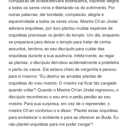
compaixão de Avalokitesvara Bodhisattva, trazendo alegria
a todos os seres vivos e libertando-os do sofrimento. Por
outras palavras: dar bondade, compaixão, alegria e
equanimidade a todos os seres vivos. Mestre Ch’an Jindai
adorava orquídeas, por isso plantou muitas espécies de
orquídeas preciosas no jardim do templo. Um dia, enquanto
se preparava para deixar o templo para tratar de certos
assuntos, lembrou ao seu discípulo para cuidar das
orquídeas durante a sua ausência. Infelizmente, ao regar
as plantas, o discípulo derrubou acidentalmente a prateleira
e partiu os vasos. Ele estava cheio de vergonha e pensou
para si mesmo: “Eu destruí as amadas plantas de
orquídeas do meu mestre. O mestre vai ficar tão zangado
quando voltar”! Quando o Mestre Ch’an Jindai regressou, o
discípulo reconheceu o seu erro e pediu perdão ao seu
mestre. Para sua surpresa, em vez de o repreender, o
mestre Ch’an confortou-o e disse: “Plantei estas orquídeas
para embelezar o ambiente e para as oferecer ao Buda. Eu
não plantei orquídeas para me poder zangar”!