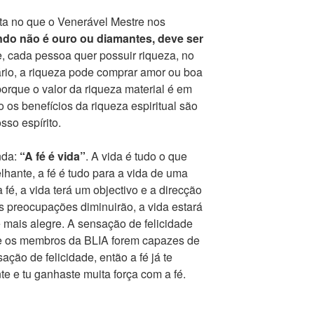
sta no que o Venerável Mestre nos
ndo não é ouro ou diamantes, deve ser
, cada pessoa quer possuir riqueza, no
ário, a riqueza pode comprar amor ou boa
rque o valor da riqueza material é em
o os benefícios da riqueza espiritual são
osso espírito.
nda:
“A fé é vida”
. A vida é tudo o que
hante, a fé é tudo para a vida de uma
fé, a vida terá um objectivo e a direcção
as preocupações diminuirão, a vida estará
e mais alegre. A sensação de felicidade
e os membros da BLIA forem capazes de
ção de felicidade, então a fé já te
nte e tu ganhaste muita força com a fé.