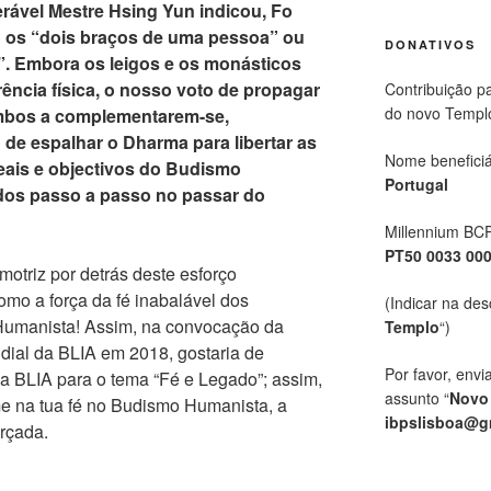
rável Mestre Hsing Yun indicou, Fo
os “dois braços de uma pessoa” ou
DONATIVOS
. Embora os leigos e os monásticos
ência física, o nosso voto de propagar
Contribuição p
do novo Templ
bos a complementarem-se,
de espalhar o Dharma para libertar as
Nome beneficiá
eais e objectivos do Budismo
Portugal
dos passo a passo no passar do
Millennium BC
PT50 0033 00
otriz por detrás deste esforço
omo a força da fé inabalável dos
(Indicar na des
umanista! Assim, na convocação da
Templo
“)
ial da BLIA em 2018, gostaria de
Por favor, envi
a BLIA para o tema “Fé e Legado”; assim,
assunto “
Novo
e na tua fé no Budismo Humanista, a
ibpslisboa@g
rçada.