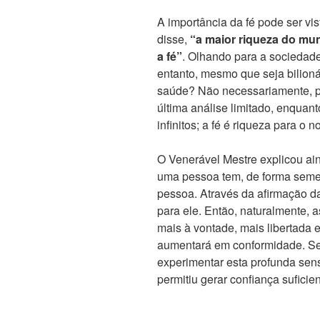
A importância da fé pode ser vi
disse,
“a maior riqueza do mu
a fé”
. Olhando para a sociedade
entanto, mesmo que seja bilion
saúde? Não necessariamente, po
última análise limitado, enquant
infinitos; a fé é riqueza para o n
O Venerável Mestre explicou ai
uma pessoa tem, de forma semel
pessoa. Através da afirmação da 
para ele. Então, naturalmente, 
mais à vontade, mais libertada 
aumentará em conformidade. S
experimentar esta profunda sensa
permitiu gerar confiança suficie