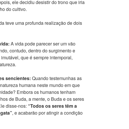
ois, ele decidiu desistir do trono que iria
ho do cultivo.
da teve uma profunda realização de dois
vida:
A vida pode parecer ser um vão
ando, contudo, dentro do surgimento e
 imutável, que é sempre intemporal,
atureza.
res sencientes:
Quando testemunhas as
da natureza humana neste mundo em que
manidade? Embora os humanos tenham
olhos de Buda, a mente, o Buda e os seres
Ele disse-nos:
“Todos os seres têm a
agata”
, e acabarão por atingir a condição