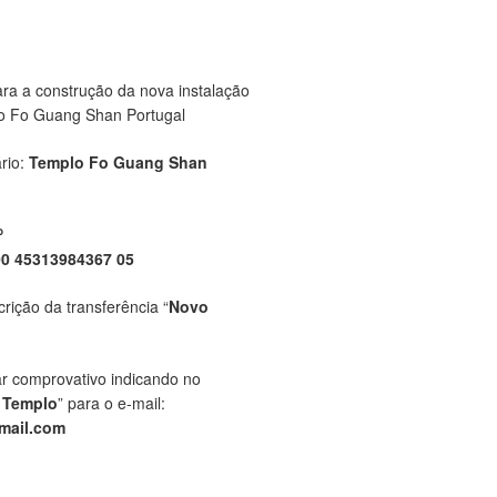
ara a construção da nova instalação
o Fo Guang Shan Portugal
rio:
Templo Fo Guang Shan
P
00 45313984367 05
crição da transferência “
Novo
ar comprovativo indicando no
 Templo
” para o e-mail:
mail.com