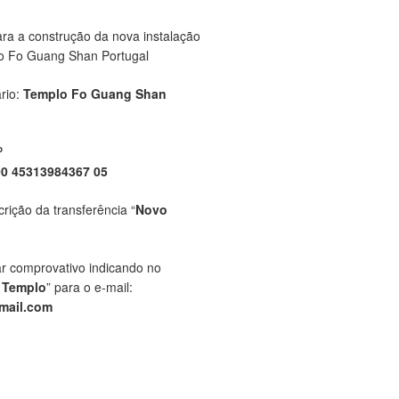
ara a construção da nova instalação
o Fo Guang Shan Portugal
rio:
Templo Fo Guang Shan
P
00 45313984367 05
crição da transferência “
Novo
ar comprovativo indicando no
 Templo
” para o e-mail:
mail.com