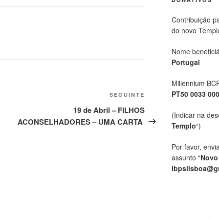
Contribuição p
do novo Templ
Nome beneficiá
Portugal
Millennium BC
PT50 0033 00
SEGUINTE
19 de Abril – FILHOS
(Indicar na des
ACONSELHADORES – UMA CARTA
Templo
“)
Por favor, envi
assunto “
Novo
ibpslisboa@g