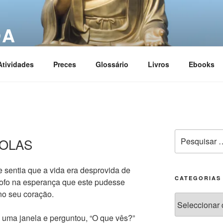
OA
ciation
Atividades
Preces
Glossário
Livros
Ebooks
BOLAS
sentia que a vida era desprovida de
CATEGORIAS
lósofo na esperança que este pudesse
 no seu coração.
e uma janela e perguntou, “O que vês?”