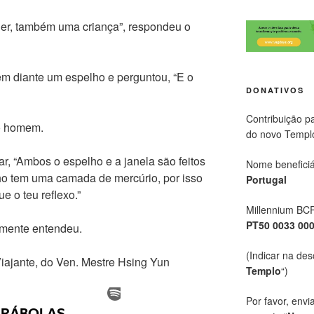
r, também uma criança”, respondeu o
mem diante um espelho e perguntou, “E o
DONATIVOS
Contribuição p
 o homem.
do novo Templ
ar, “Ambos o espelho e a janela são feitos
Nome beneficiá
ho tem uma camada de mercúrio, por isso
Portugal
e o teu reflexo.”
Millennium BC
PT50 0033 00
almente entendeu.
(Indicar na des
Viajante, do Ven. Mestre Hsing Yun
Templo
“)
Por favor, envi