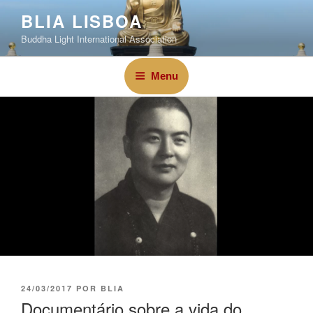
BLIA LISBOA
Buddha Light International Association
Menu
24/03/2017
POR
BLIA
Documentário sobre a vida do