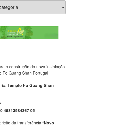
ara a construção da nova instalação
o Fo Guang Shan Portugal
rio:
Templo Fo Guang Shan
P
00 45313984367 05
crição da transferência “
Novo