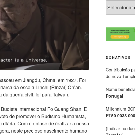
DONATIVOS
Contribuição p
do novo Templ
nasceu em Jiangdu, China, em 1927. Foi
iarca da escola Linchi (Rinzai) Ch’an.
Nome beneficiá
da guerra civil, foi para Taiwan.
Portugal
 Budista Internacional Fo Guang Shan. E
Millennium BC
PT50 0033 00
 voto de promover o Budismo Humanista,
da diária. Com o ênfase de realizar a nossa
(Indicar na des
agora, neste precioso nascimento humano
Templo
“)