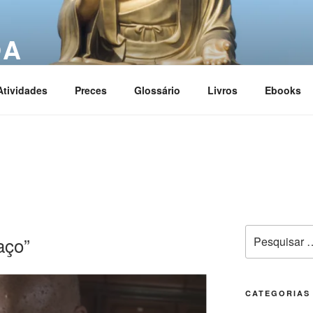
OA
ciation
Atividades
Preces
Glossário
Livros
Ebooks
aço”
CATEGORIAS