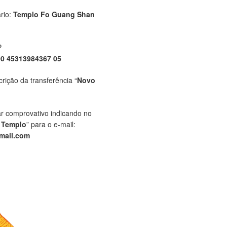
rio:
Templo Fo Guang Shan
P
00 45313984367 05
crição da transferência “
Novo
ar comprovativo indicando no
 Templo
” para o e-mail:
mail.com