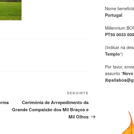
Nome beneficiá
Portugal
Millennium BC
PT50 0033 00
(Indicar na des
Templo
“)
Por favor, envi
assunto “
Novo
ibpslisboa@g
SEGUINTE
forma
Cerimónia de Arrepedimento da
Grande Compaixão dos Mil Braços e
Mil Olhos