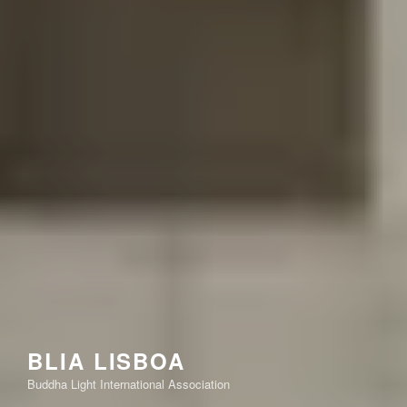
BLIA LISBOA
Buddha Light International Association