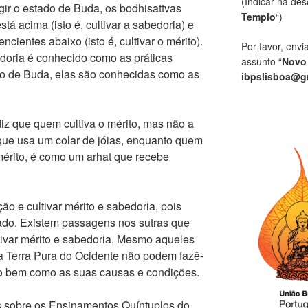
(Indicar na des
gir o estado de Buda, os bodhisattvas
Templo
“)
tá acima (isto é, cultivar a sabedoria) e
ncientes abaixo (isto é, cultivar o mérito).
Por favor, envi
edoria é conhecido como as práticas
assunto “
Novo
do de Buda, elas são conhecidas como as
ibpslisboa@g
iz que quem cultiva o mérito, mas não a
que usa um colar de jóias, enquanto quem
mérito, é como um arhat que recebe
ão e cultivar mérito e sabedoria, pois
ado. Existem passagens nos sutras que
tivar mérito e sabedoria. Mesmo aqueles
 Terra Pura do Ocidente não podem fazê-
do bem como as suas causas e condições.
s sobre os Ensinamentos Quíntuplos do