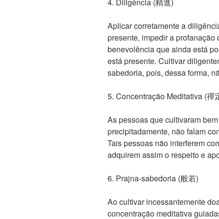
4. Diligência (精進)
Aplicar corretamente a diligênci
presente, impedir a profanação 
benevolência que ainda está por
está presente. Cultivar diligent
sabedoria, pois, dessa forma, n
5. Concentração Meditativa (禪
As pessoas que cultivaram bem
precipitadamente, não falam co
Tais pessoas não interferem co
adquirem assim o respeito e apo
6. Prajna-sabedoria (般若)
Ao cultivar incessantemente doa
concentração meditativa guiada