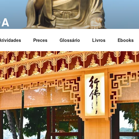
OA
ciation
Atividades
Preces
Glossário
Livros
Ebooks