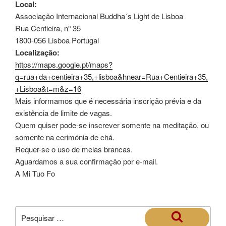
Local:
Associação Internacional Buddha´s Light de Lisboa
Rua Centieira, nº 35
1800-056 Lisboa Portugal
Localização:
https://maps.google.pt/maps?
q=rua+da+centieira+35,+lisboa&hnear=Rua+Centieira+35,
+Lisboa&t=m&z=16
Mais informamos que é necessária inscrição prévia e da
existência de limite de vagas.
Quem quiser pode-se inscrever somente na meditação, ou
somente na cerimónia de chá.
Requer-se o uso de meias brancas.
Aguardamos a sua confirmação por e-mail.
A Mi Tuo Fo