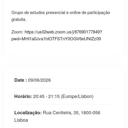
Grupo de estudos presencial e online de participação
gratuita.
Zoom:
https://us02web.zoom.us/j/87690177849?
pwd=MHl1a0Jva1hIOTFSTnY0OGV6eUNIZz09
Date :
09/06/2026
Horário:
20:45 - 21:15
(Europe/Lisbon)
Localização:
Rua Centieira, 35, 1800-056
Lisboa