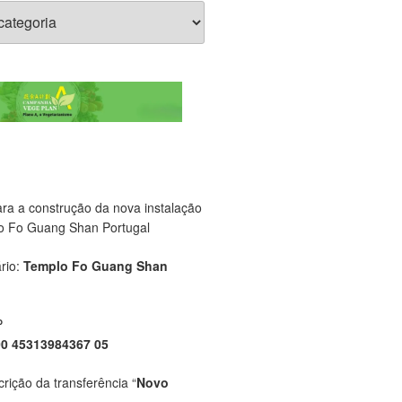
ara a construção da nova instalação
o Fo Guang Shan Portugal
rio:
Templo Fo Guang Shan
P
00 45313984367 05
crição da transferência “
Novo