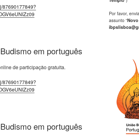
/j/87690177849?
Por favor, envi
OGV6eUNIZz09
assunto “
Novo
ibpslisboa@g
 Budismo em português
line de participação gratuita.
/j/87690177849?
OGV6eUNIZz09
 Budismo em português