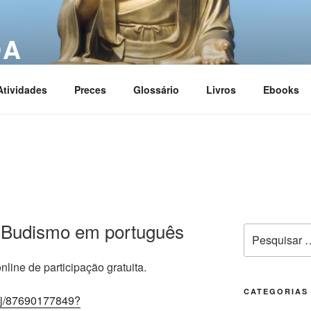
OA
ciation
Atividades
Preces
Glossário
Livros
Ebooks
 Budismo em português
line de participação gratuita.
CATEGORIAS
/j/87690177849?