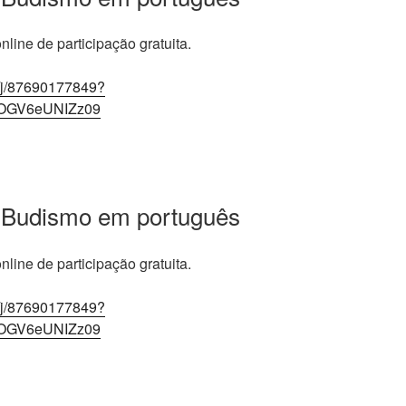
line de participação gratuita.
/j/87690177849?
OGV6eUNIZz09
 Budismo em português
line de participação gratuita.
/j/87690177849?
OGV6eUNIZz09