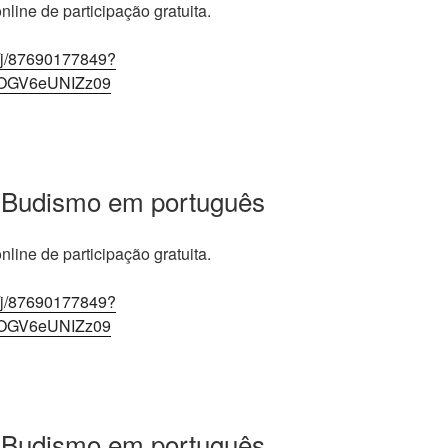
line de participação gratuita.
/j/87690177849?
OGV6eUNIZz09
 Budismo em português
line de participação gratuita.
/j/87690177849?
OGV6eUNIZz09
 Budismo em português