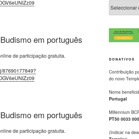
OGV6eUNIZz09
 Budismo em português
line de participação gratuita.
DONATIVOS
/j/87690177849?
Contribuição p
OGV6eUNIZz09
do novo Templ
Nome beneficiá
Portugal
 Budismo em português
Millennium BC
PT50 0033 00
line de participação gratuita.
(Indicar na des
Templo
“)