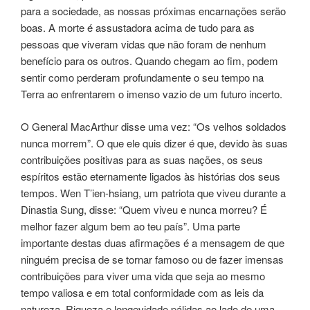
para a sociedade, as nossas próximas encarnações serão
boas. A morte é assustadora acima de tudo para as
pessoas que viveram vidas que não foram de nenhum
benefício para os outros. Quando chegam ao fim, podem
sentir como perderam profundamente o seu tempo na
Terra ao enfrentarem o imenso vazio de um futuro incerto.
O General MacArthur disse uma vez: “Os velhos soldados
nunca morrem”. O que ele quis dizer é que, devido às suas
contribuições positivas para as suas nações, os seus
espíritos estão eternamente ligados às histórias dos seus
tempos. Wen T’ien-hsiang, um patriota que viveu durante a
Dinastia Sung, disse: “Quem viveu e nunca morreu? É
melhor fazer algum bem ao teu país”. Uma parte
importante destas duas afirmações é a mensagem de que
ninguém precisa de se tornar famoso ou de fazer imensas
contribuições para viver uma vida que seja ao mesmo
tempo valiosa e em total conformidade com as leis da
natureza. Riqueza e longevidade pálidas ao lado de uma