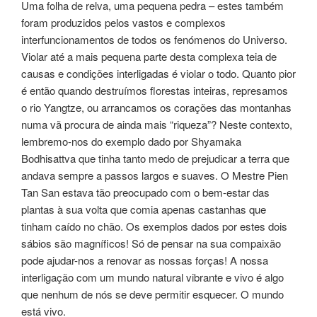
Uma folha de relva, uma pequena pedra – estes também
foram produzidos pelos vastos e complexos
interfuncionamentos de todos os fenómenos do Universo.
Violar até a mais pequena parte desta complexa teia de
causas e condições interligadas é violar o todo. Quanto pior
é então quando destruímos florestas inteiras, represamos
o rio Yangtze, ou arrancamos os corações das montanhas
numa vã procura de ainda mais “riqueza”? Neste contexto,
lembremo-nos do exemplo dado por Shyamaka
Bodhisattva que tinha tanto medo de prejudicar a terra que
andava sempre a passos largos e suaves. O Mestre Pien
Tan San estava tão preocupado com o bem-estar das
plantas à sua volta que comia apenas castanhas que
tinham caído no chão. Os exemplos dados por estes dois
sábios são magníficos! Só de pensar na sua compaixão
pode ajudar-nos a renovar as nossas forças! A nossa
interligação com um mundo natural vibrante e vivo é algo
que nenhum de nós se deve permitir esquecer. O mundo
está vivo.