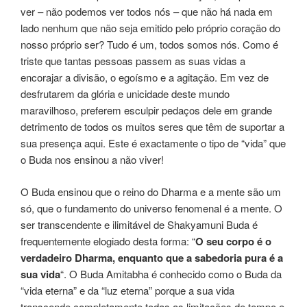
ver – não podemos ver todos nós – que não há nada em
lado nenhum que não seja emitido pelo próprio coração do
nosso próprio ser? Tudo é um, todos somos nós. Como é
triste que tantas pessoas passem as suas vidas a
encorajar a divisão, o egoísmo e a agitação. Em vez de
desfrutarem da glória e unicidade deste mundo
maravilhoso, preferem esculpir pedaços dele em grande
detrimento de todos os muitos seres que têm de suportar a
sua presença aqui. Este é exactamente o tipo de “vida” que
o Buda nos ensinou a não viver!
O Buda ensinou que o reino do Dharma e a mente são um
só, que o fundamento do universo fenomenal é a mente. O
ser transcendente e ilimitável de Shakyamuni Buda é
frequentemente elogiado desta forma: “
O seu corpo é o
verdadeiro Dharma, enquanto que a sabedoria pura é a
sua vida
“. O Buda Amitabha é conhecido como o Buda da
“vida eterna” e da “luz eterna” porque a sua vida
transcende completamente todas as limitações de tempo e