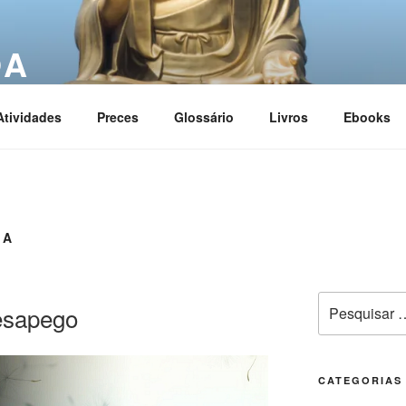
OA
ciation
Atividades
Preces
Glossário
Livros
Ebooks
IA
esapego
CATEGORIAS