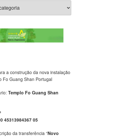
ara a construção da nova instalação
o Fo Guang Shan Portugal
rio:
Templo Fo Guang Shan
P
00 45313984367 05
crição da transferência “
Novo