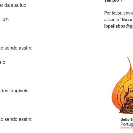
r da sua luz
Por favor, envi
 luz.
assunto “
Novo
ibpslisboa@g
o sendo assim:
elo
des tangíveis.
o sendo assim: