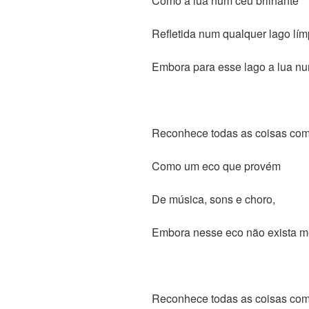
Como a lua num céu brilhante
Refletida num qualquer lago lím
Embora para esse lago a lua nu
Reconhece todas as coisas com
Como um eco que provém
De música, sons e choro,
Embora nesse eco não exista m
Reconhece todas as coisas com