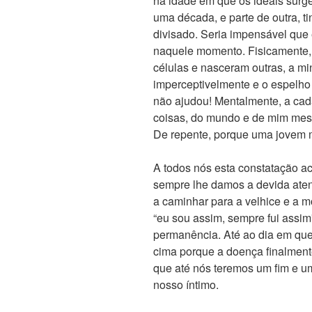
na idade em que os ideais surg
uma década, e parte de outra, t
divisado. Seria impensável que 
naquele momento. Fisicamente
células e nasceram outras, a m
imperceptivelmente e o espelho 
não ajudou! Mentalmente, a cad
coisas, do mundo e de mim mesm
De repente, porque uma jovem m
A todos nós esta constatação 
sempre lhe damos a devida ate
a caminhar para a velhice e a m
“eu sou assim, sempre fui assim
permanência. Até ao dia em que
cima porque a doença finalmen
que até nós teremos um fim e um
nosso íntimo.