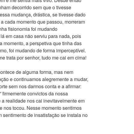
em e me sentia mais vivo. Desde então
inham decorrido sem que o tivesse
essa mudança, drástica, se tivesse dado
, a cada momento que passou, morreram
inha fisionomia foi mudando
lá em casa não serviu para nada, pois
a momento, a perspetiva que tinha das
o, foi mudando de forma imperceptível.
e trata por senhor, tudo me cai em cima!
acontece de alguma forma, mas nem
nção e continuamos alegremente a mudar,
orte sem nos darmos conta e a afirmar:
” firmemente convictos da nossa
 a realidade nos cai inevitavelmente em
te nos tocou. Nesse momento sentimos
 sentimento de insatisfação se instala no