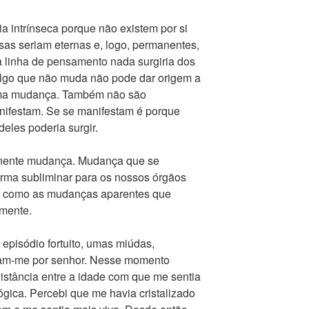
 intrínseca porque não existem por si
isas seriam eternas e, logo, permanentes,
 linha de pensamento nada surgiria dos
lgo que não muda não pode dar origem a
 uma mudança. Também não são
nifestam. Se se manifestam é porque
eles poderia surgir.
anente mudança. Mudança que se
rma subliminar para os nossos órgãos
s como as mudanças aparentes que
mente.
 episódio fortuito, umas miúdas,
taram-me por senhor. Nesse momento
istância entre a idade com que me sentia
ógica. Percebi que me havia cristalizado