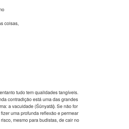
smo
as coisas,
ntanto tudo tem qualidades tangíveis.
nda contradição está uma das grandes
ma: a vacuidade (Śūnyatā
)
. Se não for
fizer uma profunda reflexão e permear
risco, mesmo para budistas, de cair no