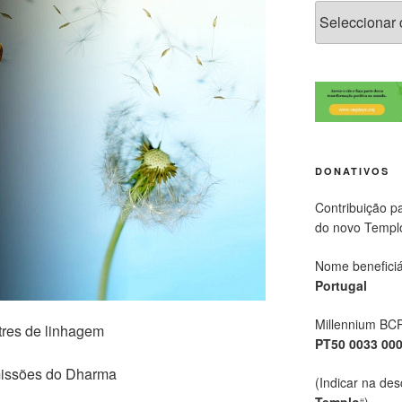
DONATIVOS
Contribuição p
do novo Templ
Nome beneficiá
Portugal
Millennium BC
tres de linhagem
PT50 0033 00
missões do Dharma
(Indicar na des
Templo
“)