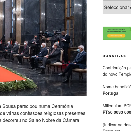
DONATIVOS
Contribuição p
do novo Templ
Nome beneficiá
Portugal
Millennium BC
e Sousa participou numa Cerimónia
PT50 0033 00
e várias confissões religiosas presentes
ue decorreu no Salão Nobre da Câmara
(Indicar na des
Templo
“)