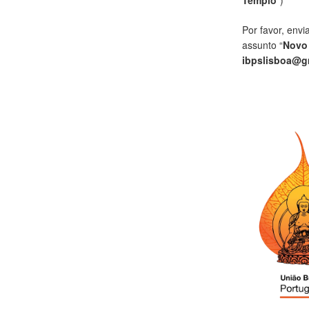
Por favor, envi
assunto “
Novo
ibpslisboa@g