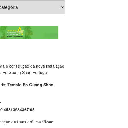
ara a construção da nova instalação
o Fo Guang Shan Portugal
rio:
Templo Fo Guang Shan
P
00 45313984367 05
crição da transferência “
Novo