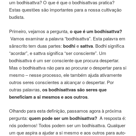
um bodhisattva? O que é que o bodhisattvas pratica?
Estas questões são importantes para a nossa cultivação
budista.
Primeiro, vejamos a pergunta,
o que é um bodhisattva?
Vamos examinar a palavra “bodhisattva”. Esta palavra em
sânscrito tem duas partes:
bodhi
e
sattva
. Bodhi significa
“acordar”, e sattva significa “ser consciente”. Um
bodhisattva é um ser consciente que procura despertar.
Mas o bodhisattva não para ao procurar o despertar para si
mesmo – nesse processo, ele também ajuda ativamente
outros seres conscientes a alcançar o despertar. Por
outras palavras,
os bodhisattvas são seres que
beneficiam a si mesmos e aos outros
.
Olhando para esta definição, passamos agora à próxima
pergunta:
quem pode ser um bodhisattva?
A resposta é:
nós podemos! Todos podem ser um bodhisattva. Qualquer
um que aspira a ajudar a si mesmo e aos outros para auto-