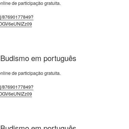
line de participação gratuita.
/j/87690177849?
OGV6eUNIZz09
 Budismo em português
line de participação gratuita.
/j/87690177849?
OGV6eUNIZz09
 Budismo em português