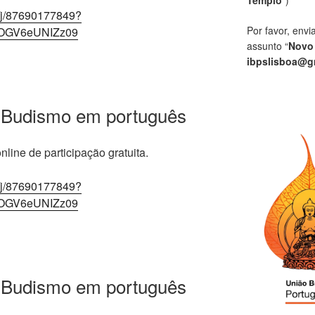
/j/87690177849?
Por favor, envi
OGV6eUNIZz09
assunto “
Novo
ibpslisboa@g
 Budismo em português
line de participação gratuita.
/j/87690177849?
OGV6eUNIZz09
 Budismo em português