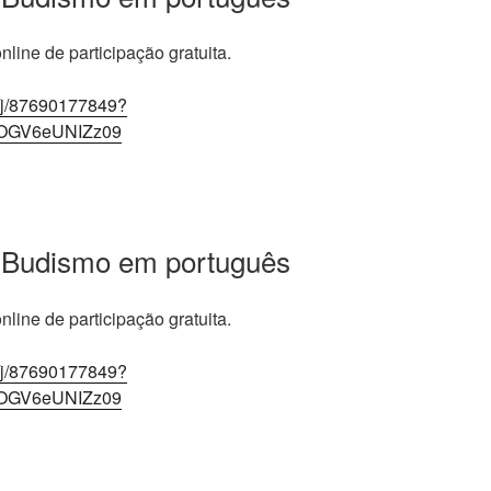
line de participação gratuita.
/j/87690177849?
OGV6eUNIZz09
 Budismo em português
line de participação gratuita.
/j/87690177849?
OGV6eUNIZz09