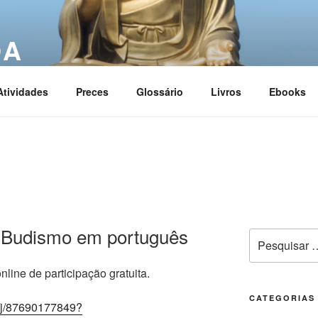
OA
ciation
Atividades
Preces
Glossário
Livros
Ebooks
 Budismo em português
line de participação gratuita.
CATEGORIAS
/j/87690177849?