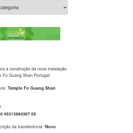
ara a construção da nova instalação
o Fo Guang Shan Portugal
rio:
Templo Fo Guang Shan
P
00 45313984367 05
crição da transferência “
Novo