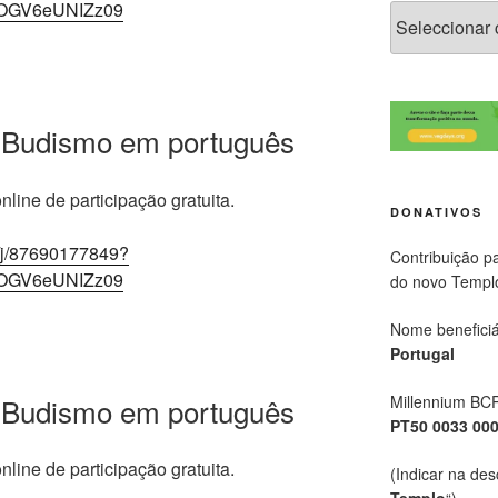
OGV6eUNIZz09
 Budismo em português
line de participação gratuita.
DONATIVOS
/j/87690177849?
Contribuição p
OGV6eUNIZz09
do novo Templ
Nome beneficiá
Portugal
 Budismo em português
Millennium BC
PT50 0033 00
line de participação gratuita.
(Indicar na des
Templo
“)