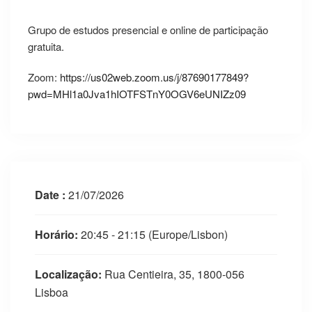
Grupo de estudos presencial e online de participação
gratuita.
Zoom:
https://us02web.zoom.us/j/87690177849?
pwd=MHl1a0Jva1hIOTFSTnY0OGV6eUNIZz09
Date :
21/07/2026
Horário:
20:45 - 21:15
(Europe/Lisbon)
Localização:
Rua Centieira, 35, 1800-056
Lisboa