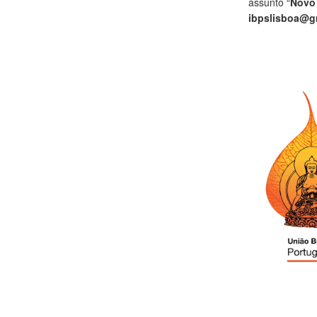
assunto “
Novo
ibpslisboa@g