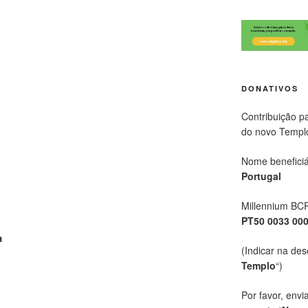
DONATIVOS
Contribuição p
do novo Templ
Nome beneficiá
Portugal
Millennium BC
PT50 0033 00
a
(Indicar na des
Templo
“)
Por favor, envi