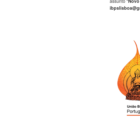
assunto “
Novo
ibpslisboa@g