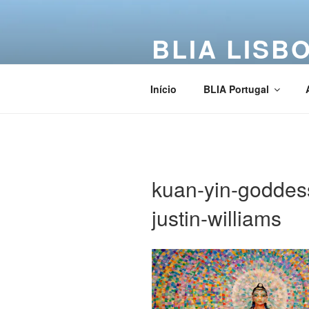
BLIA LISB
Buddha Light International Asso
Início
BLIA Portugal
kuan-yin-goddes
justin-williams