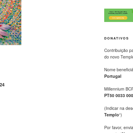
DONATIVOS
Contribuição p
do novo Templ
Nome beneficiá
Portugal
24
Millennium BC
PT50 0033 00
(Indicar na des
Templo
“)
Por favor, envi