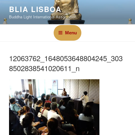
BLIA LISBOA
Buddha Light International Association
Menu
12063762_1648053648804245_303
8502838541020611_n