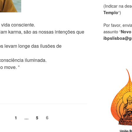
(Indicar na des
Templo
“)
 vida consciente.
Por favor, envi
iam karma, são as nossas intenções que
assunto “
Novo
ibpslisboa@g
s levam longe das ilusões de
 consciência iluminada.
do move. ”
6
1
…
5