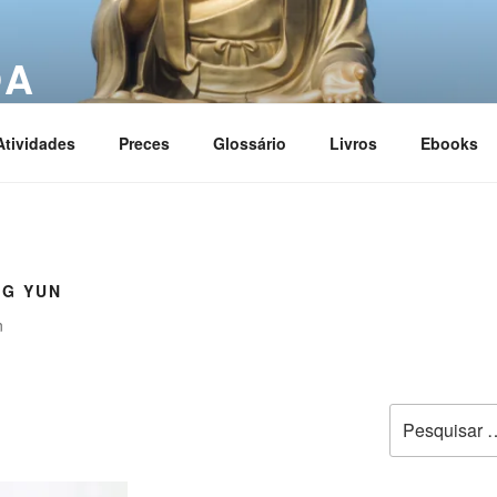
OA
ciation
Atividades
Preces
Glossário
Livros
Ebooks
NG YUN
n