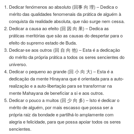
Dedicar fenómenos ao absoluto (回事 向 理) – Dedica o
mérito das qualidades fenomenais da prática de alguém à
conquista da realidade absoluta, que não surge nem cessa.
Dedicar a causa ao efeito (回 因 向 果) – Dedica as
práticas meritórias que são as causas do despertar para o
efeito do supremo estado de Buda.
Dedicar-se aos outros (回 自 向 他) – Esta é a dedicação
do mérito da própria prática a todos os seres sencientes do
universo.
Dedicar o pequeno ao grande (回 小 向 大) – Esta é a
dedicação da mente Hinayana que é orientada para a auto-
realização e a auto-libertação para se transformar na
mente Mahayana de beneficiar a si e aos outros.
Dedicar o pouco a muitos (回 少 向 多) – Isto é dedicar o
mérito de alguém, por mais escasso que possa ser a
própria raiz da bondade e partilhá-lo amplamente com
alegria e felicidade, para que possa apoiar todos os seres
sencientes.