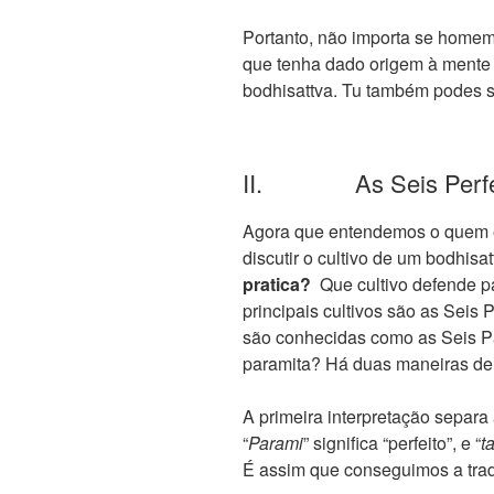
Portanto, não importa se homem
que tenha dado origem à mente
bodhisattva. Tu também podes s
II. As Seis Perfe
Agora que entendemos o quem 
discutir o cultivo de um bodhisa
pratica?
Que cultivo defende p
principais cultivos são as Seis
são conhecidas como as Seis Pa
paramita? Há duas maneiras de v
A primeira interpretação separa
“
Parami
” significa “perfeito”, e “
t
É assim que conseguimos a trad