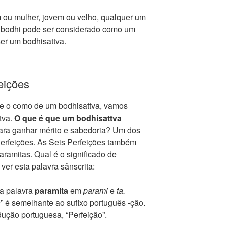
 ou mulher, jovem ou velho, qualquer um
 bodhi pode ser considerado como um
er um bodhisattva.
ições
e o como de um bodhisattva, vamos
ttva.
O que é que um bodhisattva
ara ganhar mérito e sabedoria? Um dos
 Perfeições. As Seis Perfeições também
ramitas. Qual é o significado de
er esta palavra sânscrita:
 a palavra
paramita
em
parami
e
ta.
a
” é semelhante ao sufixo português -ção.
ução portuguesa, “Perfeição”.