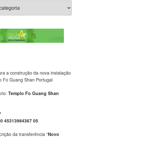
ara a construção da nova instalação
o Fo Guang Shan Portugal
rio:
Templo Fo Guang Shan
P
00 45313984367 05
crição da transferência “
Novo