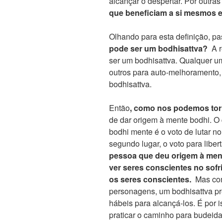
alcançar o despertar. Por outras
que beneficiam a si mesmos e
Olhando para esta definição, p
pode ser um bodhisattva?
A r
ser um bodhisattva. Qualquer u
outros para auto-melhoramento,
bodhisattva.
Então
, como nos podemos tor
de dar origem à mente bodhi. O
bodhi mente é o voto de lutar 
segundo lugar, o voto para liber
pessoa que deu origem à men
ver seres conscientes no sofr
os seres conscientes.
Mas como
personagens, um bodhisattva pr
hábeis para alcançá-los. É por 
praticar o caminho para budeida