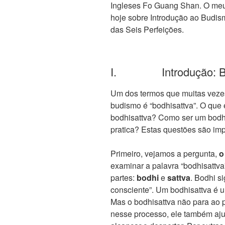
Ingleses Fo Guang Shan. O meu 
hoje sobre Introdução ao Budism
das Seis Perfeições.
I. Introdução: Bo
Um dos termos que muitas vez
budismo é “bodhisattva”. O que
bodhisattva? Como ser um bodhi
pratica? Estas questões são imp
Primeiro, vejamos a pergunta,
o
examinar a palavra “bodhisattva
partes:
bodhi
e
sattva
. Bodhi si
consciente”. Um bodhisattva é u
Mas o bodhisattva não para ao 
nesse processo, ele também aju