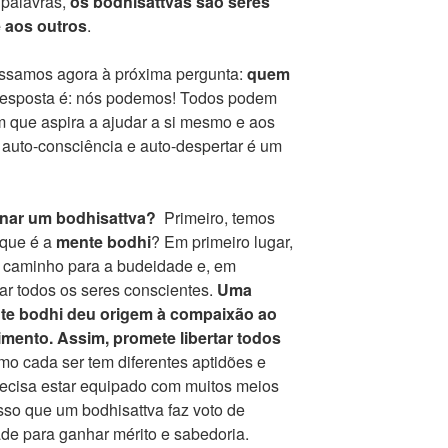
 palavras,
os bodhisattvas são seres
 aos outros
.
assamos agora à próxima pergunta:
quem
esposta é: nós podemos! Todos podem
m que aspira a ajudar a si mesmo e aos
 auto-consciência e auto-despertar é um
nar um bodhisattva?
Primeiro, temos
 que é a
mente bodhi
? Em primeiro lugar,
no caminho para a budeidade e, em
tar todos os seres conscientes.
Uma
te bodhi deu origem à compaixão ao
imento. Assim, promete libertar todos
 cada ser tem diferentes aptidões e
ecisa estar equipado com muitos meios
isso que um bodhisattva faz voto de
de para ganhar mérito e sabedoria.