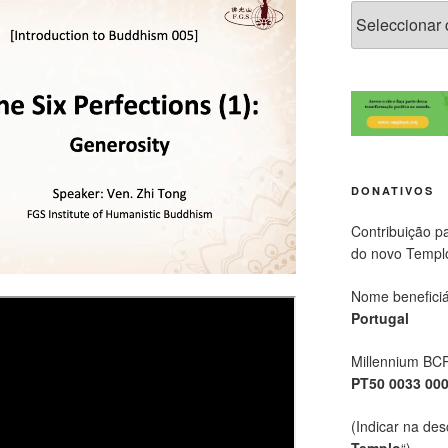
DONATIVOS
Contribuição p
do novo Templ
Nome beneficiá
Portugal
Millennium BC
PT50 0033 00
(Indicar na des
Templo
“)