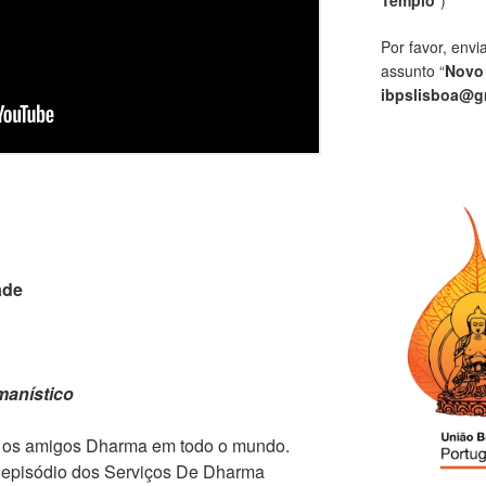
Por favor, envi
assunto “
Novo
ibpslisboa@g
ade
manístico
 os amigos Dharma em todo o mundo.
o episódio dos Serviços De Dharma