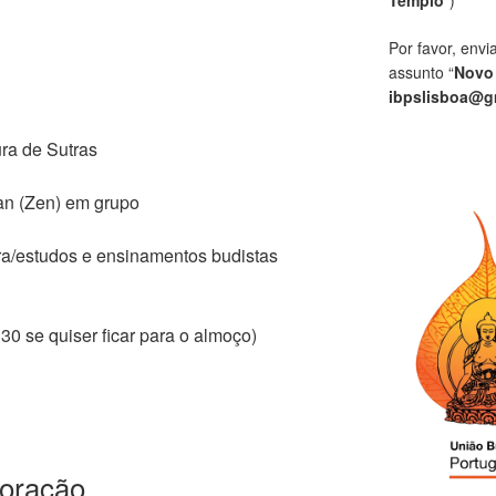
Por favor, envi
assunto “
Novo
ibpslisboa@g
ra de Sutras
an (Zen) em grupo
ra/estudos e ensinamentos budistas
h30 se quiser ficar para o almoço)
Coração