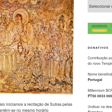
DONATIVOS
Contribuição p
do novo Templ
Nome beneficiá
Portugal
Millennium BC
PT50 0033 00
io iniciamos a recitação de Sutras pelas
(Indicar na des
mantêm-se no mesmo horário
Templo
“)