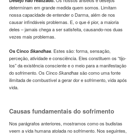
Desejo não rea­li­za­do.
Os nossos anseios e dese­jos
deter­mi­nam em gran­de medi­da quem somos. Limitam
nossa capa­ci­da­de de enten­der o Darma, além de nos
causar infin­dá­veis pro­ble­mas. E, o que é pior, a maio­ria
deles – jamais chega a ser satisfeita, causan­do-nos duas
vezes mais pro­ble­mas.
Os Cinco
Skandhas
. Estes são: forma, sen­sa­ção,
perceção, ati­vi­da­de e consciência. Eles cons­ti­tuem os “tijo­
los” da exis­tên­cia cons­cien­te e o meio para a manifesta­ção
do sofri­men­to. Os Cinco
Skandhas
são como uma fonte
ilimi­ta­da de combus­tí­vel a gerar dor e sofri­men­to, vida após
vida.
Causas fun­da­men­tais do sofri­men­to
Nos pará­gra­fos ante­rio­res, mos­tra­mos como os budis­tas
veem a vida huma­na atola­da no sofri­men­to. Nos seguin­tes,