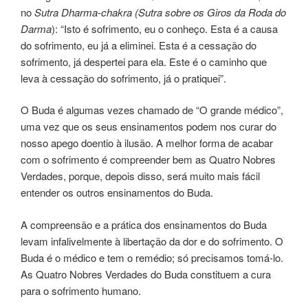
no
Sutra Dharma-chakra (Sutra sobre os Giros da Roda do
Darma
): “Isto é sofri­men­to, eu o conhe­ço. Esta é a causa
do sofri­men­to, eu já a eli­mi­nei. Esta é a cessação do
sofrimento, já des­per­tei para ela. Este é o cami­nho que
leva à ces­sa­ção do sofri­men­to, já o pra­ti­quei”.
O Buda é algumas vezes cha­ma­do de “O gran­de médi­co”,
uma vez que os seus ensinamen­tos podem nos curar do
nosso apego doen­tio à ilu­são. A melhor forma de aca­bar
com o sofri­men­to é compreen­der bem as Quatro Nobres
Verdades, por­que, ­depois disso, será muito mais fácil
entender os outros ensi­na­men­tos do Buda.
A com­preen­são e a prá­ti­ca dos ensi­na­men­tos do Buda
levam infalivelmen­te à liberta­ção da dor e do sofri­men­to. O
Buda é o médi­co e tem o remé­dio; só pre­ci­sa­mos tomá-lo.
As Quatro Nobres Verdades do Buda constituem a cura
para o sofri­men­to humano.