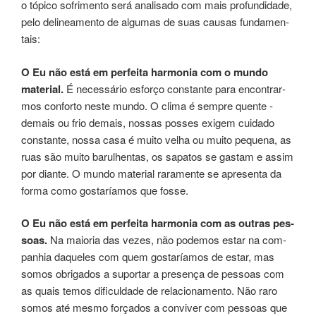
o tópi­co sofrimento será analisado com mais pro­fun­di­da­de,
pelo delineamen­to de algu­mas de suas causas fun­da­men­
tais:
O Eu não está em perfeita harmonia com o mundo
material.
É necessá­rio esfor­ço cons­tan­te para encon­trar­
mos con­for­to neste mundo. O clima é sem­pre quen­te ­
demais ou frio ­demais, nos­sas pos­ses exi­gem cui­da­do
cons­tan­te, nossa casa é muito velha ou muito peque­na, as
ruas são muito baru­lhen­tas, os sapa­tos se gas­tam e assim
por dian­te. O mundo mate­rial raramen­te se apre­sen­ta da
forma como gos­ta­ría­mos que fosse.
O Eu não está em per­fei­ta har­mo­nia com as ­outras pes­
soas.
Na maio­ria das vezes, não pode­mos estar na com­
pa­nhia daque­les com quem gostaría­mos de estar, mas
somos obri­ga­dos a supor­tar a presença de pes­soas com
as quais temos difi­cul­da­de de relacionamen­to. Não raro
somos até mesmo for­ça­dos a conviver com pessoas que