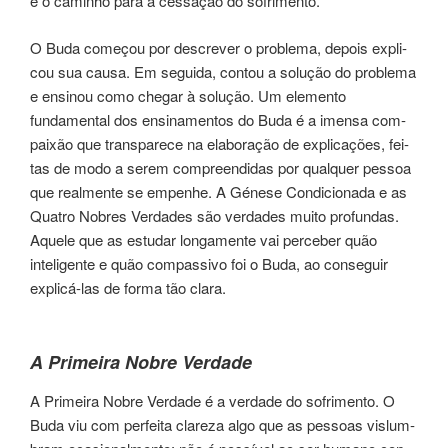
é o cami­nho para a ces­sa­ção do sofri­men­to.
O Buda come­çou por des­cre­ver o pro­ble­ma, ­depois expli­
cou sua causa. Em seguida, contou a solu­ção do pro­ble­ma
e ensi­nou como che­gar à solu­ção. Um ele­men­to
fundamental dos ensi­na­men­tos do Buda é a imen­sa com­
pai­xão que trans­pa­re­ce na elaboração de expli­ca­ções, fei­
tas de modo a serem compreen­di­das por qual­quer pes­soa
que real­men­te se empe­nhe. A Génese Condicionada e as
Quatro Nobres Verdades são verda­des muito pro­fun­das.
Aquele que as estu­dar lon­ga­men­te vai perceber quão
inteligente e quão compassivo foi o Buda, ao con­se­guir
expli­cá-las de forma tão clara.
A Primeira Nobre Verdade
A Primeira Nobre Verdade é a ver­da­de do sofri­men­to. O
Buda viu com per­fei­ta cla­re­za algo que as pes­soas vis­lum­