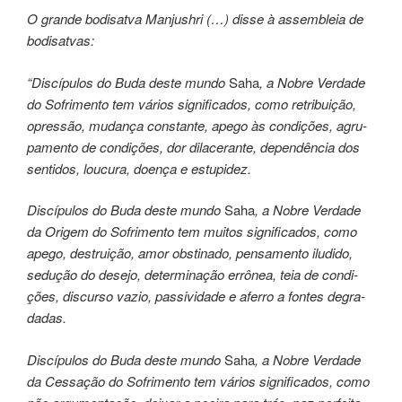
O gran­de bodisatva Manjushri (…) disse à assembleia de
bodisatvas:
“Discípulos do Buda deste mundo
Saha
, a Nobre Verdade
do Sofrimento tem vários sig­ni­fi­ca­dos, como retri­bui­ção,
opres­são, mudan­ça cons­tan­te, apego às condições, agru­
pa­men­to de con­di­ções, dor dilaceran­te, dependência dos
sentidos, loucu­ra, doen­ça e estu­pi­dez.
Discípulos do Buda deste mundo
Saha
, a Nobre Verdade
da Origem do Sofrimento tem mui­tos sig­ni­fi­ca­dos, como
apego, des­trui­ção, amor obs­ti­na­do, pensamen­to ilu­di­do,
sedu­ção do dese­jo, deter­mi­na­ção errô­nea, teia de condi­
ções, discur­so vazio, pas­si­vi­da­de e afer­ro a fon­tes degra­
da­das.
Discípulos do Buda deste mundo
Saha
, a Nobre Verdade
da Cessação do Sofrimento tem ­vários significados, como