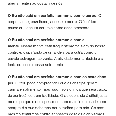
aber­ta­men­te não gos­tam de nós.
O Eu não está em per­fei­ta har­mo­nia com o corpo.
O
corpo nasce, enve­lhe­ce, adoe­ce e morre. O “eu” tem
pouco ou ­nenhum con­tro­le sobre esse pro­ces­so.
O Eu não está em per­fei­ta har­mo­nia com a
mente.
Nossa mente está fre­quen­te­men­te além do nosso
con­tro­le, dis­pa­ran­do de uma ideia para outra como um
cava­lo sel­va­gem ao vento. A ati­vi­da­de men­tal ilu­di­da é a
fonte de todo o nosso sofrimento.
O Eu não está em per­fei­ta har­mo­nia com os seus dese­
jos.
O “eu” pode com­preen­der que os dese­jos geram
carma e sofrimento, mas isso não sig­ni­fi­ca que seja capaz
de con­tro­lá-los com faci­li­da­de. O autocon­tro­le é difí­cil jus­ta­
men­te por­que o que que­re­mos com mais inten­si­da­de nem
sempre é o que sabe­mos ser o ­melhor para nós. Se nem
mesmo ten­tar­mos con­tro­lar nossos dese­jos e dei­xar­mos