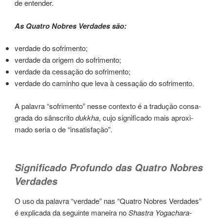
de enten­der.
As Quatro Nobres Verdades são:
ver­da­de do sofri­men­to;
ver­da­de da ori­gem do sofri­men­to;
ver­da­de da ces­sa­ção do sofri­men­to;
ver­da­de do cami­nho que leva à ces­sa­ção do sofri­men­to.
A pala­vra “sofri­men­to” nesse con­tex­to é a tra­du­ção con­sa­
gra­da do sânscri­to
dukkha
, cujo significado mais aproxi­
mado seria o de “insa­tis­fa­ção”.
Significado Profundo das Quatro Nobres
Verdades
O uso da pala­vra “ver­da­de” nas “Quatro Nobres Verdades”
é expli­ca­da da seguin­te manei­ra no
Shastra Yogachara-