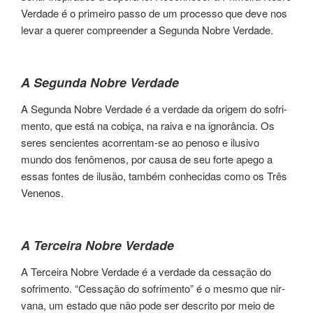
Verdade é o pri­mei­ro passo de um pro­ces­so que deve nos
levar a que­rer compreen­der a Segunda Nobre Verdade.
A Segunda Nobre Verdade
A Segunda Nobre Verdade é a ver­da­de da ori­gem do sofri­
men­to, que está na cobiça, na raiva e na igno­rân­cia. Os
seres sen­cien­tes acor­ren­tam-se ao penoso e ilusivo
mundo dos fenômenos, por causa de seu forte apego a
essas fon­tes de ilusão, tam­bém conheci­das como os Três
Venenos.
A Terceira Nobre Verdade
A Terceira Nobre Verdade é a ver­da­de da ces­sa­ção do
sofri­men­to. “Cessação do sofrimen­to” é o mesmo que nir­
va­na, um esta­do que não pode ser des­cri­to por meio de