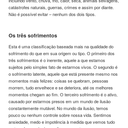
incluin­do vento, chuva, frio, calor, seca, ani­mais selvagens,
catás­tro­fes natu­rais, guer­ras, cri­mes e assim por dian­te.
Não é possí­vel evi­tar – nenhum dos dois tipos.
Os três sofri­men­tos
Esta é uma clas­si­fi­ca­ção basea­da mais na qua­li­da­de do
sofri­men­to do que em sua ori­gem ou tipo. O pri­mei­ro dos
três sofri­men­tos é o ine­ren­te, aquele a que esta­mos
sujeitos pelo sim­ples fato de estar­mos vivos. O segun­do é
o sofri­men­to laten­te, aque­le que está presente mesmo nos
momen­tos mais feli­zes: coi­sas se que­bram, pes­soas
morrem, tudo enve­lhe­ce e se dete­rio­ra, até os melho­res
momen­tos che­gam ao fim. O tercei­ro sofrimento é o ativo,
causa­do por estar­mos pre­sos em um mundo de ilu­são
constantemente mutável. No mundo da ilu­são, temos
pouco ou ­nenhum con­tro­le sobre nossa vida. Sentimos
ansieda­de, medo e impo­tên­cia à medi­da que vemos tudo