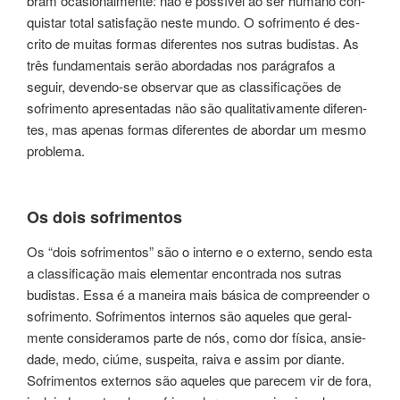
bram oca­sio­nal­men­te: não é possível ao ser huma­no con­
quis­tar total satis­fa­ção neste mundo. O sofri­men­to é des­
cri­to de mui­tas for­mas diferentes nos sutras budis­tas. As
três fundamentais serão abor­da­das nos pará­gra­fos a
seguir, deven­do-se obser­var que as clas­si­fi­ca­ções de
sofri­men­to apre­sen­ta­das não são quali­ta­ti­va­men­te diferen­
tes, mas ape­nas for­mas dife­ren­tes de abor­dar um mesmo
problema.
Os dois sofri­men­tos
Os “dois sofri­men­tos” são o inter­no e o exter­no, sendo esta
a classificação mais elementar encon­tra­da nos ­sutras
budis­tas. Essa é a manei­ra mais bási­ca de com­preen­der o
sofrimento. Sofrimentos inter­nos são aque­les que geral­
men­te con­si­de­ra­mos parte de nós, como dor físi­ca, ansie­
da­de, medo, ciúme, sus­pei­ta, raiva e assim por dian­te.
Sofrimentos exter­nos são aque­les que pare­cem vir de fora,