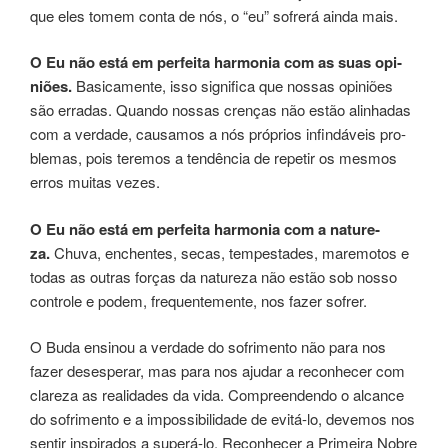
que eles tomem conta de nós, o “eu” sofre­rá ainda mais.
O Eu não está em per­fei­ta har­mo­nia com as suas opi­
niões.
Basicamente, isso sig­ni­fi­ca que nos­sas opi­niões
são erra­das. Quando nos­sas cren­ças não estão ali­nha­das
com a ver­da­de, cau­sa­mos a nós pró­prios infindáveis pro­
ble­mas, pois teremos a ten­dên­cia de repe­tir os mes­mos
erros mui­tas vezes.
O Eu não está em per­fei­ta har­mo­nia com a natu­re­
za.
Chuva, enchentes, secas, tem­pes­ta­des, mare­mo­tos e
todas as ­outras for­ças da natureza não estão sob nosso
con­tro­le e podem, frequentemente, nos fazer sofrer.
O Buda ensi­nou a ver­da­de do sofri­men­to não para nos
fazer deses­pe­rar, mas para nos ajudar a reco­nhe­cer com
cla­re­za as rea­li­da­des da vida. Compreendendo o alcan­ce
do sofrimen­to e a impos­si­bi­li­da­de de evitá-lo, devemos nos
sen­tir ins­pi­ra­dos a supe­rá-lo. Reconhecer a Primeira Nobre