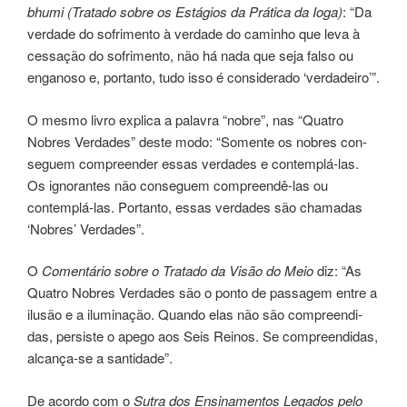
bhumi (Tratado sobre os Estágios da Prática da Ioga)
: “Da
ver­da­de do sofri­men­to à ver­da­de do cami­nho que leva à
ces­sa­ção do sofrimen­to, não há nada que seja falso ou
enga­no­so e, por­tan­to, tudo isso é con­si­de­ra­do ‘verdadeiro’”.
O mesmo livro expli­ca a pala­vra “nobre”, nas “Quatro
Nobres Verdades” deste modo: “Somente os nobres con­
se­guem com­preen­der essas ver­da­des e con­tem­plá-las.
Os ignoran­tes não conseguem com­preen­dê-las ou
contemplá-las. Portanto, essas ver­da­des são cha­ma­das
‘Nobres’ Verdades”.
O
Comentário sobre o Tratado da Visão do Meio
diz: “As
Quatro Nobres Verdades são o ponto de passagem entre a
ilu­são e a ilu­mi­na­ção. Quan­do elas não são com­preen­di­
das, persis­te o apego aos Seis Reinos. Se com­preen­di­das,
alcan­ça-se a san­ti­da­de”.
De acor­do com o
Sutra dos Ensinamentos Legados pelo