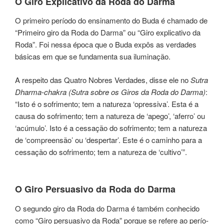
O Giro Expli­ca­ti­vo da Roda do Darma
O pri­mei­ro perío­do do ensi­na­men­to do Buda é cha­ma­do de
“Pri­mei­ro giro da Roda do Darma” ou “Giro expli­ca­ti­vo da
Roda”. Foi nessa época que o Buda expôs as ver­da­des
bási­cas em que se fun­da­men­ta sua ilu­mi­na­ção.
A res­pei­to das Quatro Nobres Verdades, disse ele no
Sutra
Dharma-chakra (Sutra sobre os Giros da Roda do Darma)
:
“Isto é o sofri­men­to; tem a natu­re­za ‘opres­si­va’. Esta é a
causa do sofri­men­to; tem a natu­re­za de ‘apego’, ‘aferro’ ou
‘acú­mu­lo’. Isto é a cessa­ção do sofri­men­to; tem a natu­re­za
de ‘compreen­são’ ou ‘des­per­tar’. Este é o cami­nho para a
cessação do sofri­men­to; tem a natu­re­za de ‘cultivo’”.
O Giro Per­sua­si­vo da Roda do Darma
O segun­do giro da Roda do Darma é tam­bém conhe­ci­do
como “Giro persua­si­vo da Roda” por­que se refe­re ao perío­