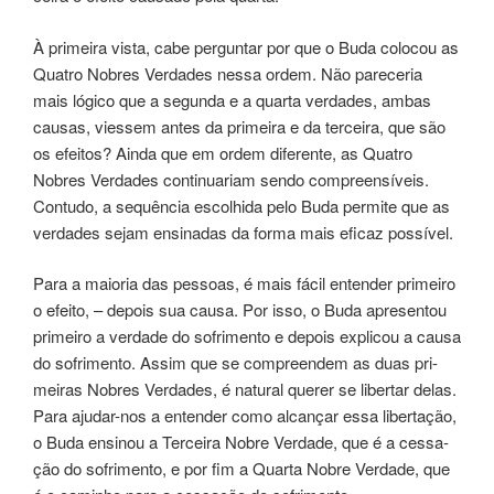
À pri­mei­ra vista, cabe per­gun­tar por que o Buda colo­cou as
Quatro Nobres Verdades nessa ordem. Não pare­ce­ria
mais lógi­co que a segun­da e a quar­ta ver­da­des, ambas
cau­sas, vies­sem antes da pri­mei­ra e da ter­cei­ra, que são
os efei­tos? Ainda que em ordem dife­ren­te, as Quatro
Nobres Verdades con­ti­nua­riam sendo com­preen­sí­veis.
Contudo, a sequên­cia esco­lhi­da pelo Buda per­mi­te que as
ver­da­des sejam ensi­na­das da forma mais efi­caz possível.
Para a maio­ria das pes­soas, é mais fácil enten­der pri­mei­ro
o efei­to, – depois sua causa. Por isso, o Buda apre­sen­tou
pri­mei­ro a ver­da­de do sofrimento e ­depois expli­cou a causa
do sofri­men­to. Assim que se compreendem as duas pri­
mei­ras Nobres Verdades, é natu­ral que­rer se liber­tar delas.
Para aju­dar-nos a enten­der como alcan­çar essa liber­ta­ção,
o Buda ensinou a Terceira Nobre Verdade, que é a ces­sa­
ção do sofri­men­to, e por fim a Quarta Nobre Verdade, que