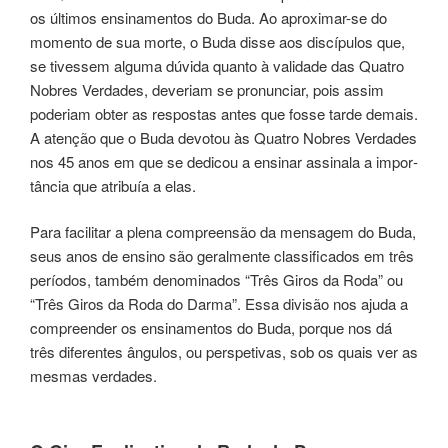
os últi­mos ensinamentos do Buda. Ao apro­xi­mar-se do
momen­to de sua morte, o Buda disse aos discí­pu­los que,
se tives­sem algu­ma dúvi­da quan­to à vali­da­de das Quatro
Nobres Verdades, deve­riam se pronun­ciar, pois assim
pode­riam obter as res­pos­tas antes que fosse tarde demais.
A atenção que o Buda devo­tou às Quatro Nobres Verdades
nos 45 anos em que se dedi­cou a ensi­nar assi­na­la a impor­
tân­cia que atri­buía a elas.
Para faci­li­tar a plena com­preen­são da men­sa­gem do Buda,
seus anos de ensi­no são geralmen­te clas­si­fi­ca­dos em três
perío­dos, tam­bém denominados “Três Giros da Roda” ou
“Três Giros da Roda do Darma”. Essa divi­são nos ajuda a
compreender os ensinamentos do Buda, por­que nos dá
três diferentes ângulos, ou perspetivas, sob os quais ver as
mes­mas verdades.