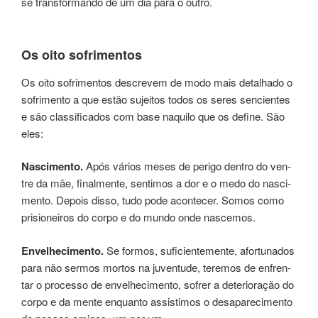
se transforman­do de um dia para o outro.
Os oito sofri­men­tos
Os oito sofrimentos des­cre­vem de modo mais deta­lha­do o
sofri­men­to a que estão sujei­tos todos os seres sen­cien­tes
e são clas­si­fi­ca­dos com base naqui­lo que os defi­ne. São
eles:
Nascimento.
Após ­vários meses de peri­go den­tro do ven­
tre da mãe, final­men­te, sentimos a dor e o medo do nas­ci­
men­to. Depois disso, tudo pode acon­te­cer. Somos como
prisioneiros do corpo e do mundo onde nas­ce­mos.
Envelhecimento.
Se formos, suficientemente, afortunados
para não sermos mortos na juven­tu­de, tere­mos de enfren­
tar o pro­ces­so de envelhecimen­to, ­sofrer a dete­rio­ra­ção do
corpo e da mente enquanto assistimos o desa­pa­re­ci­men­to