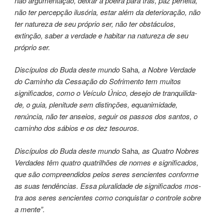
não argu­men­ta­ção, dei­xar a poeira para trás, paz per­fei­ta,
não ter percepção ilusória, estar além da deterioração, não
ter natureza de seu próprio ser, não ter obs­tá­cu­los,
extinção, saber a ver­da­de e habi­tar na natu­re­za de seu
próprio ser.
Discípulos do Buda deste mundo
Saha
, a Nobre Verdade
do Caminho da Cessação do Sofrimento tem muitos
significa­dos, como o Veículo Único, dese­jo de tranqui­li­da­
de, o guia, ple­ni­tu­de sem dis­tin­ções, equa­ni­mi­da­de,
renúncia, não ter ­anseios, ­seguir os pas­sos dos san­tos, o
cami­nho dos sábios e os dez tesou­ros.
Discípulos do Buda deste mundo
Saha
, as Quatro Nobres
Verdades têm qua­tro qua­tri­lhões de nomes e signi­fi­ca­dos,
que são com­preen­di­dos pelos seres sen­cien­tes conforme
as suas ten­dên­cias. Essa plu­ra­li­da­de de significa­dos mos­
tra aos seres sencien­tes como con­quis­tar o con­tro­le sobre
a mente”.