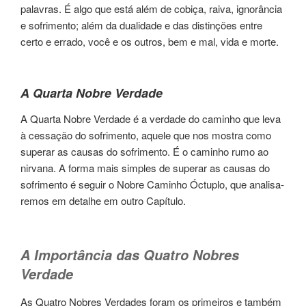
pala­vras. É algo que está além de cobi­ça, raiva, ignorân­cia
e sofri­men­to; além da dualidade e das dis­tin­ções entre
certo e errado, você e os ­outros, bem e mal, vida e morte.
A Quarta Nobre Verdade
A Quarta Nobre Verdade é a ver­da­de do cami­nho que leva
à ces­sa­ção do sofrimen­to, aque­le que nos mos­tra como
supe­rar as cau­sas do sofri­men­to. É o cami­nho rumo ao
nirvana. A forma mais sim­ples de supe­rar as cau­sas do
sofri­men­to é ­seguir o Nobre Caminho Óctu­plo, que ana­li­sa­
re­mos em deta­lhe em outro Capítulo.
A Importância das Quatro ­Nobres
Verdade
As Quatro Nobres Verdades foram os pri­mei­ros e tam­bém