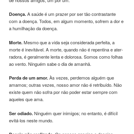
de nos­sos ami­gos, um por um.
Doença.
A saúde é um pra­zer por ser tão con­tras­tan­te
com a doen­ça. Todos, em algum momen­to, ­sofrem a dor e
a humilhação da doença.
Morte.
Mesmo que a vida seja con­si­de­ra­da perfeita, a
morte é inevitável. A morte, quando não é repen­ti­na e ater­
ra­do­ra, é geral­men­te lenta e dolo­ro­sa. Somos como folhas
ao vento. Ninguém sabe o dia de ama­nhã.
Perda de um amor.
Às vezes, per­de­mos ­alguém que
ama­mos; ­outras vezes, nosso amor não é retri­buí­do. Não
exis­te quem não sofra por não poder estar sem­pre com
aqueles que ama.
Ser odia­do.
Ninguém quer ini­mi­gos; no entanto, é difí­cil
evitá-los neste mundo.