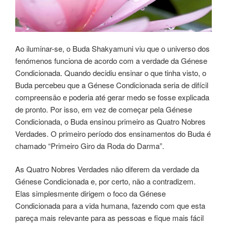
Ao ilu­mi­nar-se, o Buda Shakyamuni viu que o uni­ver­so dos
fenóme­nos fun­cio­na de acordo com a ver­da­de da Génese
Con­di­cio­na­da. Quando deci­diu ensi­nar o que tinha vis­to, o
Buda per­ce­beu que a Génese Condicionada seria de difí­cil
com­preen­são e pode­ria até gerar medo se fosse expli­ca­da
de pron­to. Por isso, em vez de começar pela Génese
Condicionada, o Buda ensinou primei­ro as Quatro Nobres
Verdades. O primeiro perío­do dos ensi­na­men­tos do Buda é
cha­ma­do “Primeiro Giro da Roda do Darma”.
As Quatro Nobres Verdades não dife­rem da ver­da­de da
Génese Condicionada e, por certo, não a con­tra­di­zem.
Elas sim­ples­men­te diri­gem o foco da Génese
Condicionada para a vida huma­na, fazen­do com que esta
pare­ça mais rele­van­te para as pes­soas e fique mais fácil