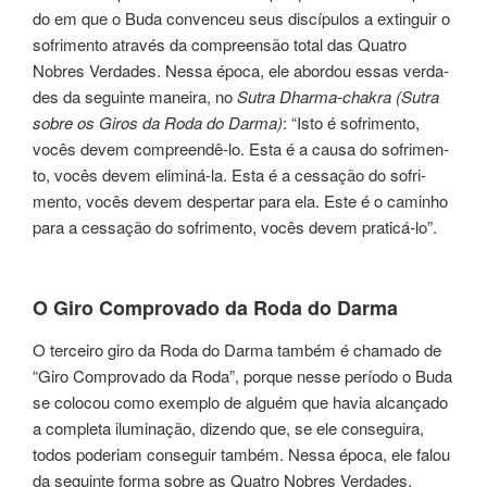
do em que o Buda con­ven­ceu seus dis­cí­pu­los a extinguir o
sofrimen­to atra­vés da com­preen­são total das Quatro
Nobres Verdades. Nessa época, ele abor­dou essas ver­da­
des da seguin­te manei­ra, no
Sutra Dharma-chakra (Sutra
sobre os Giros da Roda do Darma)
: “Isto é sofri­men­to,
vocês devem com­preen­dê-lo. Esta é a causa do sofri­men­
to, vocês devem eli­mi­ná-la. Esta é a ces­sa­ção do sofri­
men­to, vocês devem des­per­tar para ela. Este é o cami­nho
para a ces­sa­ção do sofri­men­to, vocês devem praticá-lo”.
O Giro Com­pro­va­do da Roda do Darma
O ter­cei­ro giro da Roda do Darma tam­bém é cha­ma­do de
“Giro Comprova­do da Roda”, por­que nesse perío­do o Buda
se colo­cou como exemplo de alguém que havia alcançado
a completa ilu­mi­na­ção, dizendo que, se ele con­se­gui­ra,
todos pode­riam con­se­guir também. Nessa época, ele falou
da seguin­te forma sobre as Quatro Nobres Verdades,