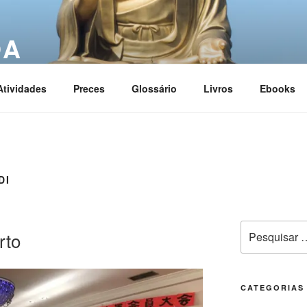
OA
ciation
Atividades
Preces
Glossário
Livros
Ebooks
DI
rto
CATEGORIAS