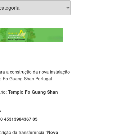
ara a construção da nova instalação
o Fo Guang Shan Portugal
rio:
Templo Fo Guang Shan
P
00 45313984367 05
crição da transferência “
Novo