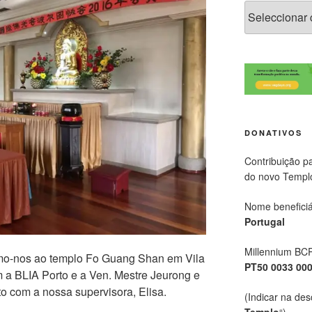
DONATIVOS
Contribuição p
do novo Templ
Nome beneficiá
Portugal
Millennium BC
mo-nos ao templo Fo Guang Shan em Vila
PT50 0033 00
a BLIA Porto e a Ven. Mestre Jeurong e
o com a nossa supervisora, Elisa.
(Indicar na des
Templo
“)