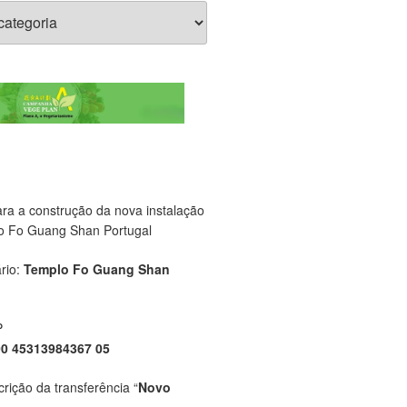
ara a construção da nova instalação
o Fo Guang Shan Portugal
rio:
Templo Fo Guang Shan
P
00 45313984367 05
crição da transferência “
Novo