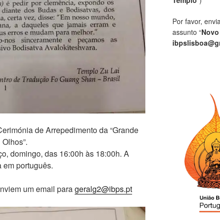
Por favor, envi
assunto “
Novo
ibpslisboa@g
Cerimónia de Arrepedimento da “Grande
 Olhos”.
rço, domingo, das 16:00h às 18:00h. A
da em português.
enviem um email para
geralg2
@ibps.pt