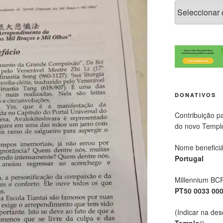
DONATIVOS
Contribuição p
do novo Templ
Nome beneficiá
Portugal
Millennium BC
PT50 0033 00
(Indicar na des
Templo
“)