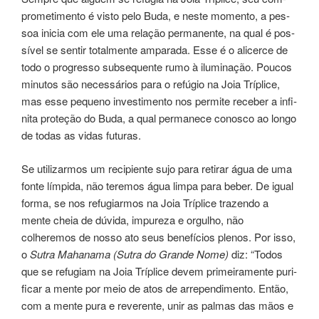
pro­me­ti­men­to é visto pelo Buda, e neste momento, a pes­
soa ini­cia com ele uma rela­ção per­ma­nen­te, na qual é pos­
sí­vel se sen­tir totalmen­te ampa­ra­da. Esse é o ali­cer­ce de
todo o pro­gres­so sub­se­quen­te rumo à iluminação. Poucos
minu­tos são neces­sá­rios para o refúgio na Joia Tríplice,
mas esse peque­no inves­ti­men­to nos per­mi­te rece­ber a infi­
ni­ta pro­te­ção do Buda, a qual per­ma­ne­ce conos­co ao longo
de todas as vidas futu­ras.
Se uti­li­zar­mos um reci­pien­te sujo para reti­rar água de uma
fonte lím­pi­da, não teremos água limpa para beber. De igual
forma, se nos refu­giar­mos na Joia Tríplice trazen­do a
mente cheia de dúvi­da, impu­re­za e orgu­lho, não
colheremos de nosso ato seus bene­fí­cios ple­nos. Por isso,
o
Sutra Mahanama (Sutra do Grande Nome)
diz: “Todos
que se refugiam na Joia Tríplice devem pri­mei­ra­men­te puri­
fi­car a mente por meio de atos de arre­pen­di­men­to. Então,
com a mente pura e reve­ren­te, unir as pal­mas das mãos e