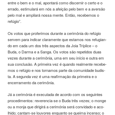
entre o bem e o mal, apontará como discernir o certo e o
errado, esti­mu­la­rá em nós a afei­ção pelo bem e a aver­são
pelo mal e ampliará nossa mente. Então, rece­be­mos o
refú­gio”.
Os votos que pro­fe­ri­mos duran­te a ceri­mô­nia do refú­gio
ser­vem para indi­car clara­men­te que esta­mos nos refu­gian­
do em cada um dos três aspec­tos da Joia Tríplice – o
Buda, o Darma e a Sanga. Os votos são repe­ti­dos duas
vezes duran­te a ceri­mô­nia, uma em seu início e outra em
sua con­clu­são. A pri­mei­ra vez é quan­do real­men­te rece­be­
mos o refú­gio e nos tor­na­mos parte da comu­ni­da­de budis­
ta. A segun­da vez é uma rea­fir­ma­ção da primei­ra e o
encer­ra­men­to da ceri­mô­nia.
Já a ceri­mó­nia é exe­cu­ta­da de acor­do com os seguin­tes
pro­ce­di­men­tos: reverencia-se o Buda três vezes; o monge
ou a monja que diri­gi­rá a ceri­mó­nia será convida­do e aco­
lhi­do; can­tam-se lou­vo­res enquan­to se quei­ma incen­so; o