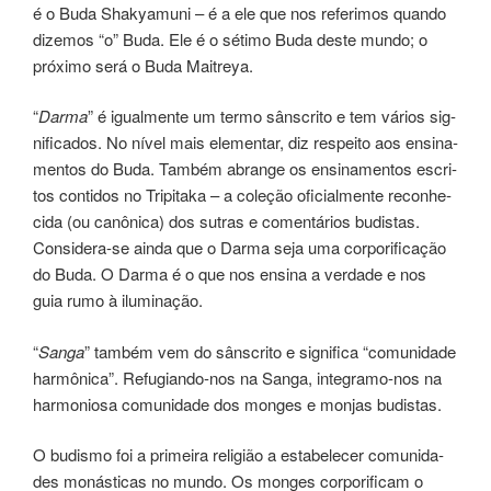
é o Buda Shakyamuni – é a ele que nos refe­ri­mos quan­do
dize­mos “o” Buda. Ele é o séti­mo Buda deste mundo; o
pró­xi­mo será o Buda Maitreya.
“
Darma
” é igual­men­te um termo sâns­cri­to e tem ­vários sig­
ni­fi­ca­dos. No nível mais elemen­tar, diz res­pei­to aos ensi­na­
men­tos do Buda. Também abran­ge os ensinamentos escri­
tos con­ti­dos no Tripitaka – a cole­ção ofi­cial­men­te reco­nhe­
ci­da (ou canô­ni­ca) dos sutras e comen­tá­rios budis­tas.
Considera-se ainda que o Darma seja uma cor­po­ri­fi­ca­ção
do Buda. O Darma é o que nos ensi­na a ver­da­de e nos
guia rumo à ilumina­ção.
“
Sanga
” tam­bém vem do sâns­cri­to e sig­ni­fi­ca “comu­ni­da­de
har­mô­ni­ca”. Refugiando-nos na Sanga, inte­gra­mo-nos na
har­mo­nio­sa comu­ni­da­de dos mon­ges e monjas budis­tas.
O budis­mo foi a pri­mei­ra reli­gião a esta­be­le­cer comu­ni­da­
des monás­ti­cas no mundo. Os mon­ges cor­po­ri­fi­cam o