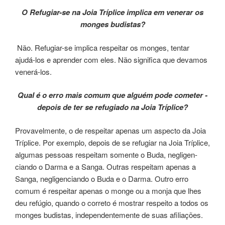
O Refugiar-se na Joia Tríplice impli­ca em venerar os
mon­ges budis­tas?
Não. Refugiar-se impli­ca res­pei­tar os mon­ges, ten­tar
ajudá-los e apren­der com eles. Não sig­ni­fi­ca que deva­mos
venerá-los.
Qual é o erro mais comum que ­alguém pode come­ter ­
depois de ter se refugiado na Joia Tríplice?
Provavelmente, o de res­pei­tar ape­nas um aspec­to da Joia
Tríplice. Por exem­plo, depois de se refu­giar na Joia Tríplice,
algu­mas pes­soas res­pei­tam somen­te o Buda, negligen­
cian­do o Darma e a Sanga. Outras res­pei­tam ape­nas a
Sanga, negli­gen­cian­do o Buda e o Darma. Outro erro
comum é res­pei­tar ape­nas o monge ou a monja que lhes
deu refú­gio, quan­do o cor­re­to é mos­trar res­pei­to a todos os
mon­ges budis­tas, independentemen­te de suas afi­lia­ções.