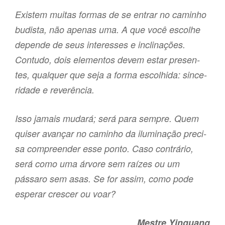
Existem mui­tas for­mas de se entrar no cami­nho
budis­ta, não ape­nas uma. A que você esco­lhe
depen­de de seus inte­res­ses e incli­na­ções.
Contudo, dois ele­men­tos devem estar pre­sen­
tes, qual­quer que seja a forma esco­lhi­da: sin­ce­
ri­da­de e reve­rên­cia.
Isso ­jamais muda­rá; será para sempre. Quem
qui­ser avan­çar no cami­nho da iluminação pre­ci­
sa compreen­der esse ponto. Caso con­trá­rio,
será como uma árvo­re sem raí­zes ou um
pássaro sem asas. Se for assim, como pode
espe­rar cres­cer ou voar?
Mestre Yinguang