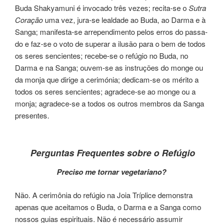
Buda Shakyamuni é invo­ca­do três vezes; recita-se o
Sutra
Coração
uma vez, jura-se leal­da­de ao Buda, ao Darma e à
Sanga; mani­fes­ta-se arre­pen­di­men­to pelos erros do pas­sa­
do e faz-se o voto de supe­rar a ilu­são para o bem de todos
os seres sen­cien­tes; rece­be-se o refú­gio no Buda, no
Darma e na Sanga; ouvem-se as ins­tru­ções do monge ou
da monja que diri­ge a ceri­mó­nia; dedicam-se os méri­to a
todos os seres sen­cien­tes; agra­de­ce-se ao monge ou a
monja; agra­de­ce-se a todos os ­outros mem­bros da Sanga
pre­sen­tes.
Perguntas Frequentes sobre o Refúgio
Preciso me tornar vege­ta­ria­no?
Não. A ceri­mô­nia do refú­gio na Joia Tríplice demons­tra
ape­nas que acei­ta­mos o Buda, o Darma e a Sanga como
nos­sos guias espi­ri­tuais. Não é neces­sá­rio assu­mir