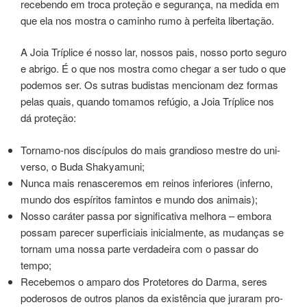
receben­do em troca pro­te­ção e segu­ran­ça, na medi­da em
que ela nos mos­tra o cami­nho rumo à per­fei­ta liber­ta­ção.
A Joia Tríplice é nosso lar, nossos pais, nosso porto segu­ro
e abri­go. É o que nos mostra como che­gar a ser tudo o que
pode­mos ser. Os ­sutras budis­tas men­cio­nam dez for­mas
pelas quais, quan­do toma­mos refú­gio, a Joia Tríplice nos
dá pro­te­ção:
Tornamo-nos dis­cí­pu­los do mais gran­dio­so mes­tre do uni­
ver­so, o Buda Shakyamuni;
Nunca mais renas­ce­re­mos em rei­nos infe­rio­res (infer­no,
mundo dos espíritos famintos e mundo dos ani­mais);
Nosso cará­ter passa por sig­ni­fi­ca­ti­va melho­ra – embo­ra
pos­sam pare­cer superficiais ini­cial­men­te, as mudan­ças se
tor­nam uma nossa par­te ver­da­dei­ra com o pas­sar do
tempo;
Recebemos o ampa­ro dos Protetores do Darma, seres
pode­ro­sos de ­outros pla­nos da exis­tên­cia que jura­ram pro­