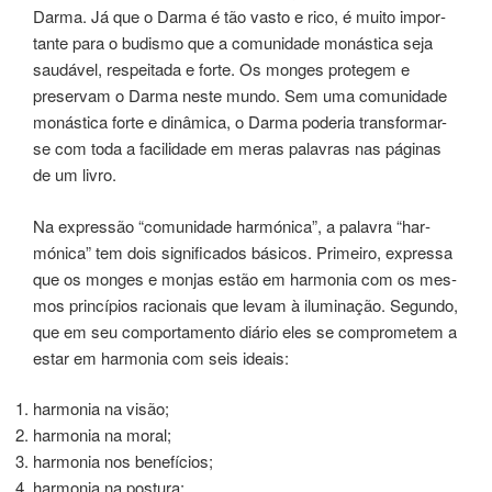
Darma. Já que o Darma é tão vasto e rico, é muito impor­
tan­te para o budis­mo que a comu­ni­da­de monás­ti­ca seja
sau­dá­vel, res­pei­ta­da e forte. Os mon­ges pro­te­gem e
preservam o Darma neste mundo. Sem uma comu­ni­da­de
monástica forte e dinâ­mi­ca, o Darma pode­ria trans­for­mar-
se com toda a faci­li­da­de em meras pala­vras nas pági­nas
de um livro.
Na expres­são “comu­ni­da­de har­móni­ca”, a pala­vra “har­
móni­ca” tem dois significados bási­cos. Primeiro, expres­sa
que os mon­ges e mon­jas estão em har­mo­nia com os mes­
mos prin­cí­pios racio­nais que levam à ilu­mi­na­ção. Segundo,
que em seu comportamen­to diá­rio eles se com­pro­me­tem a
estar em har­mo­nia com seis ­ideais:
harmonia na visão;
harmonia na moral;
harmonia nos benefícios;
harmonia na postura;