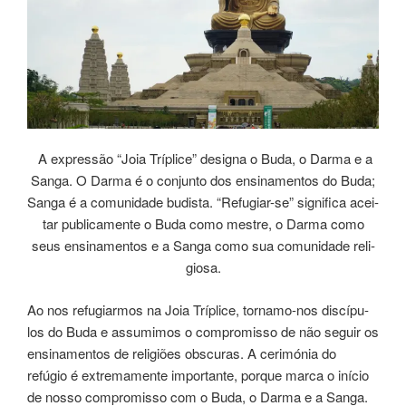
A expres­são “Joia Tríplice” desig­na o Buda, o Darma e a
Sanga. O Darma é o con­jun­to dos ensi­namen­tos do Buda;
Sanga é a comu­ni­da­de budis­ta. “Re­fu­giar-se” signifi­ca acei­
tar publi­ca­men­te o Buda como mes­tre, o Darma como
seus ensi­na­men­tos e a Sanga como sua comu­ni­da­de reli­
gio­sa.
Ao nos refugiarmos na Joia Tríplice, tor­na­mo-nos dis­cí­pu­
los do Buda e assumimos o com­pro­mis­so de não ­seguir os
ensi­na­men­tos de reli­giões obscuras. A cerimónia do
refúgio é extre­ma­men­te impor­tan­te, por­que marca o iní­cio
de nosso compro­mis­so com o Buda, o Darma e a Sanga.