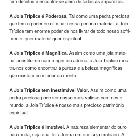
tem defei­tos e encon­tra-se além de todas as impu­re­zas.
A Joia Tríplice é Poderosa.
Tal como uma pedra pre­cio­sa
que tem o poder de eliminar nossa penúria mate­rial, a Joia
Tríplice tem enor­me poder de nos ­livrar de todo nosso sofri­
men­to, quer mate­rial quer espi­ri­tual.
A Joia Tríplice é Magnífica.
Assim como uma joia mate­
rial cons­ti­tui-se num mag­ní­fi­co adorno, a Joia Tríplice mos­
tra-nos como encon­trar a pure­za e a bele­za mag­ní­fi­cas
que exis­tem no inte­rior da mente.
A Joia Tríplice tem Inestimável Valor.
Assim como uma
pedra pre­cio­sa pode ser nosso mais valio­so bem neste
mundo, a Joia Tríplice é nosso mais pre­cio­so patrimô­nio
espi­ri­tual.
A Joia Tríplice é Imutável.
A natu­re­za ele­men­tar do ouro
não muda, seja qual for a forma em que seja mol­da­do. A