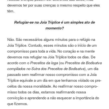
deve­mos ter por suas cren­ças o mesmo res­pei­to que eles
têm.
Refugiar-se na Joia Tríplice é um sim­ples ato de
momen­to?
Não. São neces­sá­rios ­alguns minu­tos para o refúgio na
Joia Tríplice. Contudo, esses minu­tos são o iní­cio de um
com­pro­mis­so para toda a vida. No cora­ção e na mente
deve­mos nos refu­giar na Joia Tríplice todos os dias. De
acor­do com o
Preceitos da Ioga
(ou
Preceitos de Bodisatva
compilados no Sutra dos Preceitos de Bodisatva
), um dia
passa­do sem rea­fir­mar nosso com­pro­mis­so com a Joia
Tríplice equi­va­le a um dia em que tenha­mos vio­la­do os pre­
cei­tos da nossa moralidade. Ao rea­fir­mar nosso com­pro­
mis­so todos os dias, esta­mos rea­fir­man­do nossa
convicção e apren­den­do a não esque­cer a impor­tân­cia do
que fize­mos.