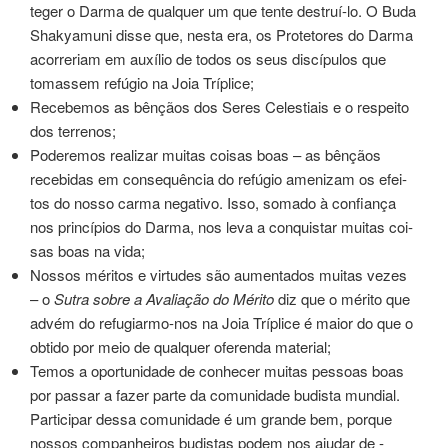
te­ger o Darma de qual­quer um que tente des­truí-lo. O Buda
Shakyamuni disse que, nesta era, os Protetores do Darma
acor­re­riam em auxí­lio de todos os seus dis­cí­pu­los que
tomas­sem refú­gio na Joia Tríplice;
Recebemos as bên­çãos dos Seres Celestiais e o res­pei­to
dos ter­re­nos;
Poderemos rea­li­zar mui­tas coi­sas boas – as bên­çãos
rece­bi­das em con­se­quên­cia do refú­gio ame­ni­zam os efei­
tos do nosso carma nega­ti­vo. Isso, soma­do à confiança
nos prin­cí­pios do Darma, nos leva a con­quis­tar mui­tas coi­
sas boas na vida;
Nossos méri­tos e vir­tu­des são aumen­ta­dos mui­tas vezes
– o
Sutra sobre a Avaliação do Mérito
diz que o méri­to que
advém do refugiarmo-nos na Joia Tríplice é maior do que o
obti­do por meio de qual­quer ofe­ren­da mate­rial;
Temos a opor­tu­ni­da­de de conhe­cer mui­tas pes­soas boas
por pas­sar a fazer parte da comu­ni­da­de budis­ta mun­dial.
Participar dessa comu­ni­da­de é um gran­de bem, por­que
nos­sos com­pa­nhei­ros budis­tas podem nos aju­dar de ­