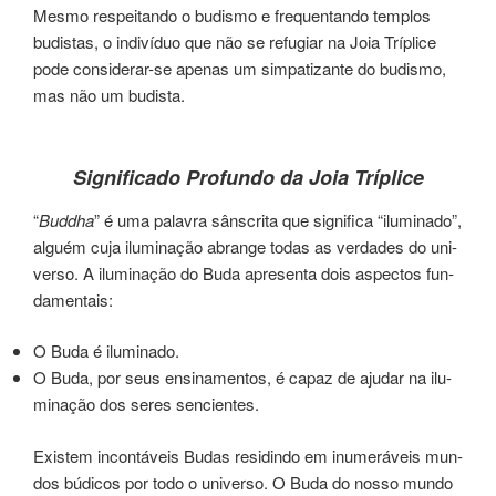
Mesmo res­pei­tan­do o budis­mo e frequentan­do tem­plos
budistas, o indi­ví­duo que não se refu­giar na Joia Tríplice
pode con­si­de­rar-se apenas um sim­pa­ti­zan­te do budis­mo,
mas não um budis­ta.
Significado Profundo da Joia Tríplice
“
Buddha
” é uma pala­vra sâns­cri­ta que sig­ni­fi­ca “ilu­mi­na­do”,
­alguém cuja ilu­mi­na­ção abran­ge todas as ver­da­des do uni­
ver­so. A ilu­mi­na­ção do Buda apre­sen­ta dois aspec­tos fun­
da­men­tais:
O Buda é ilu­mi­na­do.
O Buda, por seus ensi­na­men­tos, é capaz de aju­dar na ilu­
mi­na­ção dos seres sencien­tes.
Existem incon­tá­veis Budas resi­din­do em inu­me­rá­veis mun­
dos búdi­cos por todo o universo. O Buda do nosso mundo