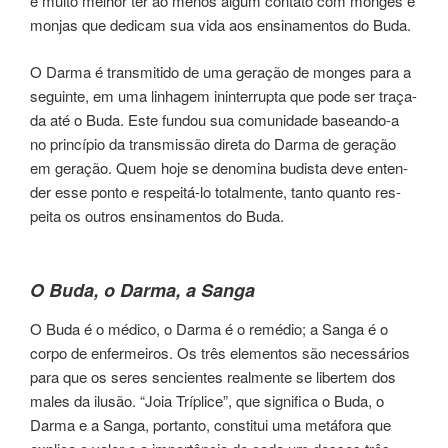
é muito ­melhor ter ao menos algum con­ta­to com mon­ges e
mon­jas que dedi­cam sua vida aos ensi­na­men­tos do Buda.
O Darma é trans­mi­ti­do de uma gera­ção de mon­ges para a
seguin­te, em uma linhagem inin­ter­rup­ta que pode ser tra­ça­
da até o Buda. Este fun­dou sua comu­ni­da­de basean­do-a
no prin­cí­pio da trans­mis­são dire­ta do Darma de gera­ção
em gera­ção. Quem hoje se denomina budis­ta deve enten­
der esse ponto e res­pei­tá-lo total­men­te, tanto quan­to res­
pei­ta os ­outros ensi­na­men­tos do Buda.
O Buda, o Darma, a Sanga
O Buda é o médi­co, o Darma é o remé­dio; a Sanga é o
corpo de enfer­meiros. Os três elemen­tos são neces­sá­rios
para que os seres sen­cien­tes real­men­te se liber­tem dos
males da ilu­são. “Joia Tríplice”, que significa o Buda, o
Darma e a Sanga, por­tan­to, cons­ti­tui uma metá­fo­ra que