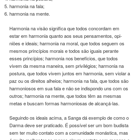
harmonia na fala;
harmonia na mente.
Harmonia na visão sig­ni­fi­ca que todos con­cor­dam em
estar em har­mo­nia quan­to aos seus pensa­men­tos, opi­
niões e ­ideais; har­mo­nia na mora­l, que todos seguem os
mesmos prin­cí­pios ­morais e todos são ­iguais peran­te
esses prin­cí­pios; harmonia nos benefí­cios, que todos
vivem da mesma manei­ra, sem pri­vi­lé­gios; har­mo­nia na
postura, que todos vivem jun­tos em har­mo­nia, sem vio­lar a
paz ou os direi­tos alheios; har­mo­nia na fala, que todos são
har­mo­nio­sos em sua fala e não se indispondo uns com os
­outros; harmo­nia na mente, que todos têm as mes­mas
metas e bus­cam for­mas har­mo­nio­sas de alcan­çá-las.
Seguindo os ­ideais acima, a Sanga dá exem­plo de como o
Darma deve ser praticado. É pos­sí­vel ser um bom budis­ta
sem ter muito con­ta­to com a comu­ni­da­de monás­ti­ca, mas