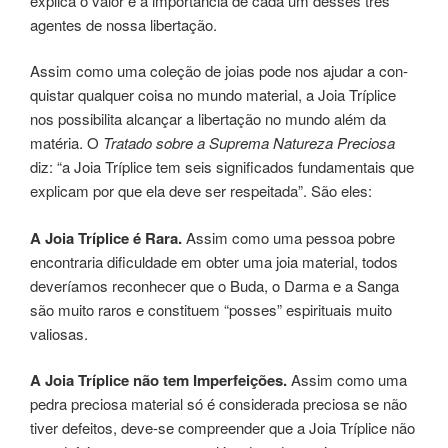
expli­ca o valor e a importân­cia de cada um desses três
agen­tes de nossa liber­ta­ção.
Assim como uma cole­ção de joias pode nos aju­dar a con­
quis­tar qual­quer coisa no mundo mate­rial, a Joia Tríplice
nos possibilita alcan­çar a liber­ta­ção no mundo além da
maté­ria. O
Tratado sobre a Suprema Natureza Preciosa
diz: “a Joia Tríplice tem seis sig­ni­fi­ca­dos fun­da­men­tais que
expli­cam por que ela deve ser res­pei­ta­da”. São eles:
A Joia Tríplice é Rara.
Assim como uma pes­soa pobre
encon­tra­ria difi­cul­da­de em obter uma joia mate­rial, todos
deve­ría­mos reco­nhe­cer que o Buda, o Darma e a Sanga
são muito raros e constituem “pos­ses” espi­ri­tuais muito
valio­sas.
A Joia Tríplice não tem Imperfeições.
Assim como uma
pedra pre­cio­sa mate­rial só é consi­de­ra­da pre­cio­sa se não
tiver defei­tos, deve-se com­preen­der que a Joia Tríplice não