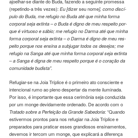
ajoelhar-se dian­te do Buda, fazen­do a seguin­te pro­mes­sa
(repe­tindo-a três vezes):
Eu [
dizer seu nome
], como dis­cí­
pu­lo do Buda, me refu­gio no Buda até que minha forma
corpo­ral seja extin­ta – o Buda é digno de meu res­pei­to por­
que é vir­tuo­so e sábio; me refu­gio no Darma até que minha
forma cor­po­ral seja extin­ta – o Darma é digno de meu res­
pei­to por­que nos ensi­na a sub­ju­gar todos os dese­jos; me
refu­gio na Sanga até que minha forma cor­po­ral seja extin­ta
– a Sanga é digna de meu res­pei­to por­que é o coração da
comu­ni­da­de budis­ta”.
Refugiar-se na Joia Tríplice é o pri­mei­ro ato cons­cien­te e
inten­cio­nal rumo ao pleno desper­tar da mente ilu­mi­na­da.
Por isso, é impor­tan­te que essa ceri­mô­nia seja condu­zi­da
por um monge devi­da­men­te orde­na­do. De acor­do com o
Tratado sobre a Perfeição da Grande Sabedoria
: “Quando
esti­ver­mos pron­tos para nos refu­giar na Joia Tríplice e
prepa­ra­dos para pra­ti­car esses gran­dio­sos ensi­na­men­tos,
deve­mos ir tercom um monge, que expli­ca­rá a dife­ren­ça