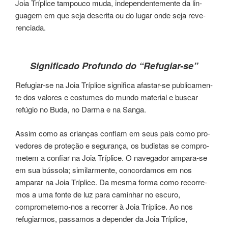
Joia Tríplice tam­pou­co muda, inde­pen­den­te­men­te da lin­
gua­gem em que seja des­cri­ta ou do lugar onde seja reve­
ren­cia­da.
Significado Profundo do “Refugiar-se”
Refugiar-se na Joia Tríplice sig­ni­fi­ca afastar-se publi­ca­men­
te dos valo­res e cos­tu­mes do mundo mate­rial e bus­car
refú­gio no Buda, no Darma e na Sanga.
Assim como as crian­ças con­fiam em seus pais como pro­
ve­do­res de pro­te­ção e segu­ran­ça, os budis­tas se com­pro­
me­tem a con­fiar na Joia Tríplice. O nave­ga­dor ampa­ra-se
em sua bús­so­la; simi­lar­men­te, con­cor­da­mos em nos
ampa­rar na Joia Tríplice. Da mesma forma como recor­re­
mos a uma fonte de luz para cami­nhar no escu­ro,
compromete­mo-nos a recor­rer à Joia Tríplice. Ao nos
refugiarmos, pas­sa­mos a depen­der da Joia Tríplice,