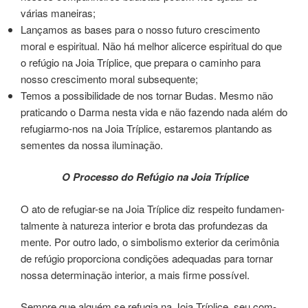
várias manei­ras;
Lançamos as bases para o nosso futu­ro cres­ci­men­to
moral e espi­ri­tual. Não há melhor alicerce espiritual do que
o refú­gio na Joia Tríplice, que pre­pa­ra o cami­nho para
nosso crescimento moral sub­se­quen­te;
Temos a pos­si­bi­li­da­de de nos tor­nar Budas. Mesmo não
pra­ti­can­do o Darma nesta vida e não fazen­do nada além do
refugiarmo-nos na Joia Tríplice, esta­re­mos plantan­do as
semen­tes da nossa ilu­mi­na­ção.
O Processo do Refúgio na Joia Tríplice
O ato de refugiar-se na Joia Tríplice diz respeito fun­da­men­
tal­men­te à natu­re­za inte­rior e brota das pro­fun­de­zas da
mente. Por outro lado, o sim­bo­lis­mo exterior da ceri­mô­nia
de refú­gio pro­por­cio­na con­di­ções ade­qua­das para tor­nar
nossa deter­mi­na­ção inte­rior, a mais firme pos­sí­vel.
Sempre que ­alguém se refu­gia na Joia Tríplice, seu com­