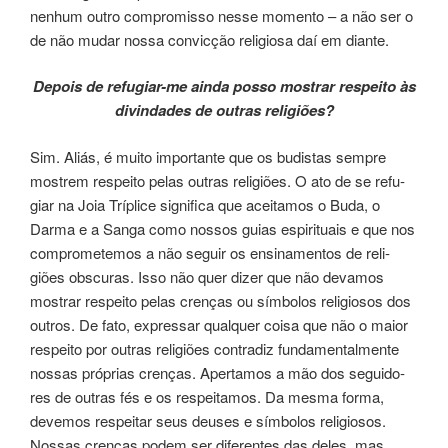
nenhum outro com­pro­mis­so nesse momen­to – a não ser o
de não mudar nossa convicção reli­gio­sa daí em dian­te.
Depois de refugiar-me ainda posso mos­trar res­pei­to às
divindades de outras religiões?
Sim. Aliás, é muito impor­tan­te que os budis­tas sem­pre
mos­trem res­pei­to pelas outras reli­giões. O ato de se refu­
giar na Joia Tríplice sig­ni­fi­ca que acei­ta­mos o Buda, o
Darma e a Sanga como nos­sos guias espi­ri­tuais e que nos
com­pro­me­te­mos a não ­seguir os ensi­na­men­tos de reli­
giões obscuras. Isso não quer dizer que não deva­mos
mos­trar respei­to pelas cren­ças ou sím­bo­los reli­gio­sos dos
­outros. De fato, expres­sar qual­quer coisa que não o maior
res­pei­to por outras reli­giões con­tra­diz fun­da­men­tal­men­te
nos­sas pró­prias cren­ças. Apertamos a mão dos segui­do­
res de ­outras fés e os res­pei­ta­mos. Da mesma forma,
deve­mos res­pei­tar seus deu­ses e sím­bo­los reli­gio­sos.
Nossas cren­ças podem ser dife­ren­tes das deles, mas