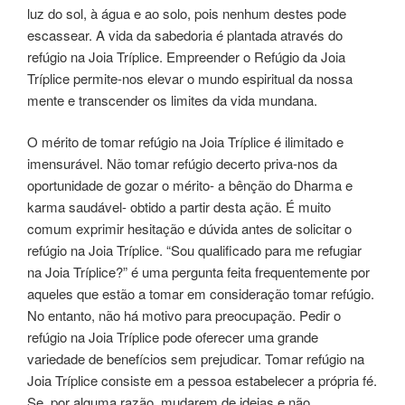
luz do sol, à água e ao solo, pois nenhum destes pode
escassear. A vida da sabedoria é plantada através do
refúgio na Joia Tríplice. Empreender o Refúgio da Joia
Tríplice permite-nos elevar o mundo espiritual da nossa
mente e transcender os limites da vida mundana.
O mérito de tomar refúgio na Joia Tríplice é ilimitado e
imensurável. Não tomar refúgio decerto priva-nos da
oportunidade de gozar o mérito- a bênção do Dharma e
karma saudável- obtido a partir desta ação. É muito
comum exprimir hesitação e dúvida antes de solicitar o
refúgio na Joia Tríplice. “Sou qualificado para me refugiar
na Joia Tríplice?” é uma pergunta feita frequentemente por
aqueles que estão a tomar em consideração tomar refúgio.
No entanto, não há motivo para preocupação. Pedir o
refúgio na Joia Tríplice pode oferecer uma grande
variedade de benefícios sem prejudicar. Tomar refúgio na
Joia Tríplice consiste em a pessoa estabelecer a própria fé.
Se, por alguma razão, mudarem de ideias e não